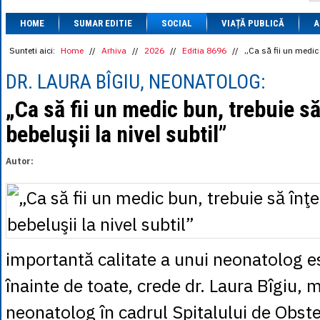
1 BRL
= 0.7714 
HOME
SUMAR EDITIE
SOCIAL
VIAȚĂ PUBLICĂ
1 CAD
= 3.1559 
A
1 CHF
= 5.2813 
1 CNY
= 0.6015 
Sunteti aici:
Home
//
Arhiva
//
2026
//
Editia 8696
//
„Ca să fii un medic 
1 CZK
= 0.1993 
1 DKK
= 0.6668 
DR. LAURA BÎGIU, NEONATOLOG:
1 EGP
= 0.0860 
1 HUF
= 1.2223 
„Ca să fii un medic bun, trebuie să
1 INR
= 0.0513 
bebeluşii la nivel subtil”
1 JPY
= 3.0556 
1 KRW
= 0.3047 
1 MDL
= 0.2538 
Autor:
1 MXN
= 0.2227 
1 NOK
= 0.4191 
1 NZD
= 2.6097 
1 PLN
= 1.1646 
1 RSD
= 0.0425 
1 RUB
= 0.0530 
1 SEK
= 0.4526 
importantă calitate a unui neonatolog es
1 TRY
= 0.1141 
1 UAH
= 0.1048 
înainte de toate, crede dr. Laura Bîgiu, 
1 XDR
= 5.9383 
1 ZAR
= 0.2318 
neonatolog în cadrul Spitalului de Obste