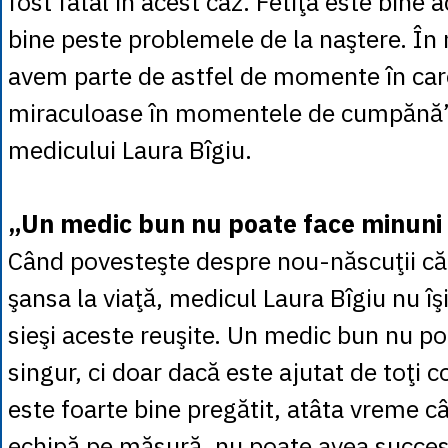
fost fatal în acest caz. Fetiţa este bine 
bine peste problemele de la naştere. În
avem parte de astfel de momente în care
miraculoase în momentele de cumpănă”,
medicului Laura Bîgiu.
„Un medic bun nu poate face minuni
Când povesteşte despre nou-născuţii că
şansa la viaţă, medicul Laura Bîgiu nu îş
sieşi aceste reuşite. Un medic bun nu p
singur, ci doar dacă este ajutat de toţi c
este foarte bine pregătit, atâta vreme câ
echipă pe măsură, nu poate avea succes