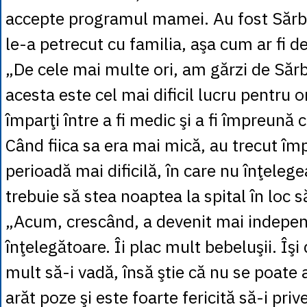
accepte programul mamei. Au fost Sărbă
le-a petrecut cu familia, aşa cum ar fi d
„De cele mai multe ori, am gărzi de Sărb
acesta este cel mai dificil lucru pentru o
împarţi între a fi medic şi a fi împreună c
Când fiica sa era mai mică, au trecut îm
perioadă mai dificilă, în care nu înţele
trebuie să stea noaptea la spital în loc s
„Acum, crescând, a devenit mai indepen
înţelegătoare. Îi plac mult bebeluşii. Îşi
mult să-i vadă, însă ştie că nu se poate 
arăt poze şi este foarte fericită să-i priv