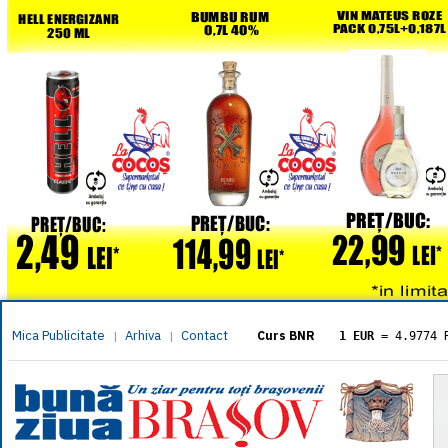
Mica Publicitate
Arhiva
Contact
|
|
Curs BNR
1 EUR
= 4.9774 
1 USD
= 4.3833 
1 GBP
= 5.8304 
1 XAU
= 464.461
1 AED
= 1.1933 
1 AUD
= 2.7957 
1 BGN
= 2.5449 