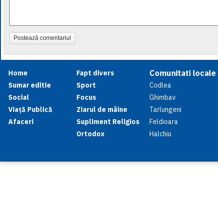
Postează comentariul
Comunitati locale
Home
Fapt divers
Sumar editie
Sport
Codlea
Social
Focus
Ghimbav
Viață Publică
Ziarul de mâine
Tarlungeni
Afaceri
Supliment Religios
Feldioara
Ortodox
Halchiu