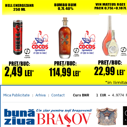
Mica Publicitate
Arhiva
Contact
|
|
Curs BNR
1 EUR
= 4.9774 
1 USD
= 4.3833 
1 GBP
= 5.8304 
1 XAU
= 464.461
1 AED
= 1.1933 
1 AUD
= 2.7957 
1 BGN
= 2.5449 