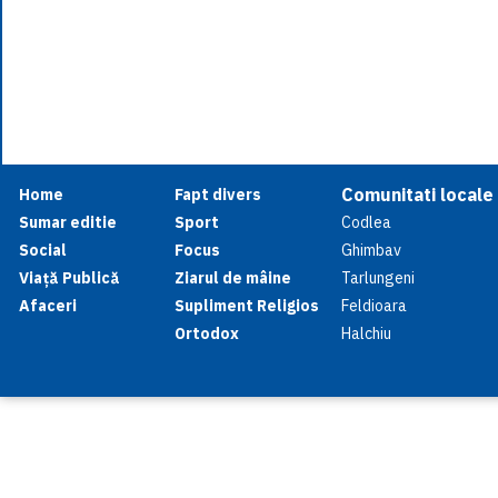
Comunitati locale
Home
Fapt divers
Sumar editie
Sport
Codlea
Social
Focus
Ghimbav
Viață Publică
Ziarul de mâine
Tarlungeni
Afaceri
Supliment Religios
Feldioara
Ortodox
Halchiu