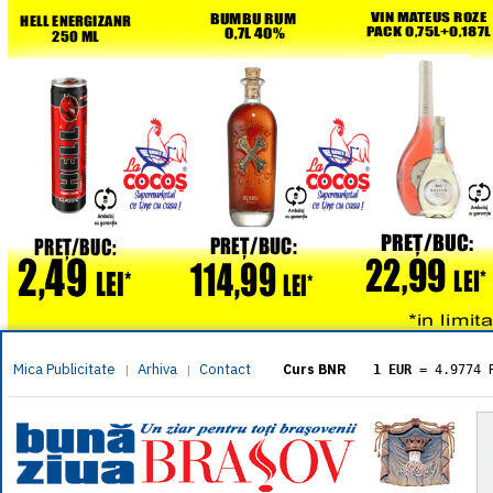
Mica Publicitate
Arhiva
Contact
|
|
Curs BNR
1 EUR
= 4.9774 
1 USD
= 4.3833 
1 GBP
= 5.8304 
1 XAU
= 464.461
1 AED
= 1.1933 
1 AUD
= 2.7957 
1 BGN
= 2.5449 