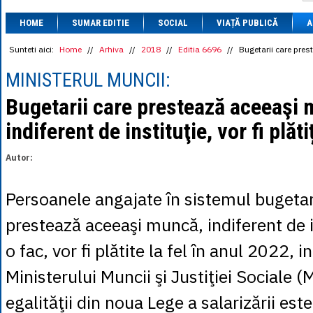
1 BRL
= 0.7714 
HOME
SUMAR EDITIE
SOCIAL
VIAȚĂ PUBLICĂ
1 CAD
= 3.1559 
A
1 CHF
= 5.2813 
1 CNY
= 0.6015 
Sunteti aici:
Home
//
Arhiva
//
2018
//
Editia 6696
//
Bugetarii care prest
1 CZK
= 0.1993 
1 DKK
= 0.6668 
MINISTERUL MUNCII:
1 EGP
= 0.0860 
1 HUF
= 1.2223 
Bugetarii care prestează aceeaşi
1 INR
= 0.0513 
indiferent de instituţie, vor fi plăti
1 JPY
= 3.0556 
1 KRW
= 0.3047 
1 MDL
= 0.2538 
Autor:
1 MXN
= 0.2227 
1 NOK
= 0.4191 
1 NZD
= 2.6097 
Persoanele angajate în sistemul bugetar
1 PLN
= 1.1646 
1 RSD
= 0.0425 
prestează aceeaşi muncă, indiferent de i
1 RUB
= 0.0530 
1 SEK
= 0.4526 
o fac, vor fi plătite la fel în anul 2022, 
1 TRY
= 0.1141 
1 UAH
= 0.1048 
Ministerului Muncii şi Justiţiei Sociale (
1 XDR
= 5.9383 
1 ZAR
= 0.2318 
egalităţii din noua Lege a salarizării est