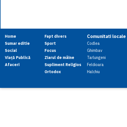
Comunitati locale
Home
Fapt divers
Sumar editie
Sport
Codlea
Social
Focus
Ghimbav
Viață Publică
Ziarul de mâine
Tarlungeni
Afaceri
Supliment Religios
Feldioara
Ortodox
Halchiu