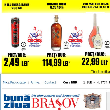
Mica Publicitate
Arhiva
Contact
|
|
Curs BNR
1 EUR
= 4.9774 
1 USD
= 4.3833 
1 GBP
= 5.8304 
1 XAU
= 464.461
1 AED
= 1.1933 
1 AUD
= 2.7957 
1 BGN
= 2.5449 