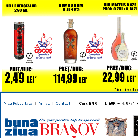
Mica Publicitate
Arhiva
Contact
|
|
Curs BNR
1 EUR
= 4.9774 
1 USD
= 4.3833 
1 GBP
= 5.8304 
1 XAU
= 464.461
1 AED
= 1.1933 
1 AUD
= 2.7957 
1 BGN
= 2.5449 