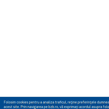
Folosim cookies pentru a analiza traficul, reţine preferinţele dumn
acest site. Prin navigarea pe bzb.ro, vă exprimați acordul asupra folos