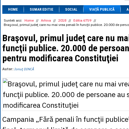
1 BRL
= 0.7714 
HOME
SUMAR EDITIE
SOCIAL
VIAȚĂ PUBLICĂ
1 CAD
= 3.1559 
A
1 CHF
= 5.2813 
1 CNY
= 0.6015 
Sunteti aici:
Home
//
Arhiva
//
2018
//
Editia 6759
//
Braşovul, primul judeţ care nu mai vrea penali în funcţii publice. 20.000 de per
1 CZK
= 0.1993 
1 DKK
= 0.6668 
Braşovul, primul judeţ care nu mai
1 EGP
= 0.0860 
1 HUF
= 1.2223 
funcţii publice. 20.000 de persoa
1 INR
= 0.0513 
1 JPY
= 3.0556 
pentru modificarea Constituţiei
1 KRW
= 0.3047 
1 MDL
= 0.2538 
1 MXN
= 0.2227 
Autor:
Ionuţ DINCĂ
1 NOK
= 0.4191 
1 NZD
= 2.6097 
1 PLN
= 1.1646 
1 RSD
= 0.0425 
1 RUB
= 0.0530 
1 SEK
= 0.4526 
1 TRY
= 0.1141 
1 UAH
= 0.1048 
1 XDR
= 5.9383 
Campania „Fără penali în funcţii publice
1 ZAR
= 0.2318 