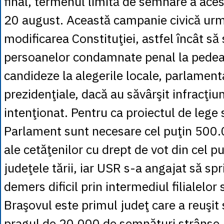
final, termenul limită de semnare a aces
20 august. Această campanie civică urm
modificarea Constituţiei, astfel încât să 
persoanelor condamnate penal la pedeap
candideze la alegerile locale, parlament
prezidenţiale, dacă au săvârşit infracţiu
intenţionat. Pentru ca proiectul de lege 
Parlament sunt necesare cel puţin 500
ale cetăţenilor cu drept de vot din cel p
judeţele tării, iar USR s-a angajat să spr
demers dificil prin intermediul filialelor s
Braşovul este primul judeţ care a reuşit 
pragul de 20.000 de semnături strânse