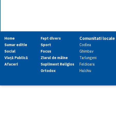
Comunitati locale
Home
Fapt divers
Sumar editie
Sport
Codlea
Social
Focus
Ghimbav
Viață Publică
Ziarul de mâine
Tarlungeni
Afaceri
Supliment Religios
Feldioara
Ortodox
Halchiu