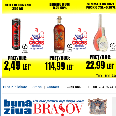
Mica Publicitate
Arhiva
Contact
|
|
Curs BNR
1 EUR
= 4.9774 
1 USD
= 4.3833 
1 GBP
= 5.8304 
1 XAU
= 464.461
1 AED
= 1.1933 
1 AUD
= 2.7957 
1 BGN
= 2.5449 