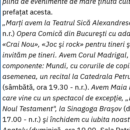
plină de evenimente de mare ţinută cul
prefațat acesta.
„Marți avem la Teatrul Sică Alexandre
n.r.)
Opera Comică din Bucureşti cu ad
«Crai Nou», «Joc şi rock» pentru tineri şi
invităm pe tineri. Avem Corul Madrigal
componente: Mundi, cu corurile de copii
asemenea, un recital la Catedrala Petru
(sâmbătă, ora 19.30 - n.r.).
Avem Maia 
care vine cu un spectacol de excepţie, „
Noul Testament", la Sinagoga Braşov
(d
17.00 - n.r.)
şi închidem cu iubita noast
Anatoly
(duminică, ora 19.00, Sala Patria