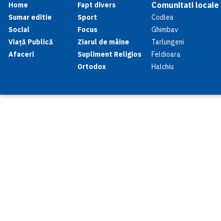
Comunitati locale
Home
Fapt divers
Sumar editie
Sport
Codlea
Social
Focus
Ghimbav
Viață Publică
Ziarul de mâine
Tarlungeni
Afaceri
Supliment Religios
Feldioara
Ortodox
Halchiu