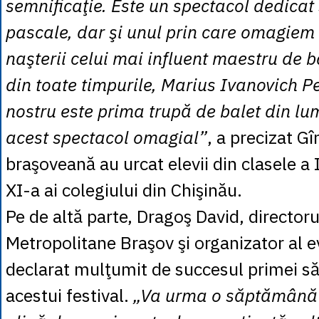
semnificaţie. Este un spectacol dedicat 
pascale, dar şi unul prin care omagiem
naşterii celui mai influent maestru de b
din toate timpurile, Marius Ivanovich 
nostru este prima trupă de balet din lu
acest spectacol omagial”
, a precizat G
braşoveană au urcat elevii din clasele a I
XI-a ai colegiului din Chişinău.
Pe de altă parte, Dragoş David, directoru
Metropolitane Braşov şi organizator al 
declarat mulţumit de succesul primei s
acestui festival.
„Va urma o săptămână 