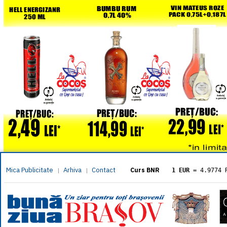
Mica Publicitate
Arhiva
Contact
|
|
Curs BNR
1 EUR
= 4.9774 
1 USD
= 4.3833 
1 GBP
= 5.8304 
1 XAU
= 464.461
1 AED
= 1.1933 
1 AUD
= 2.7957 
1 BGN
= 2.5449 