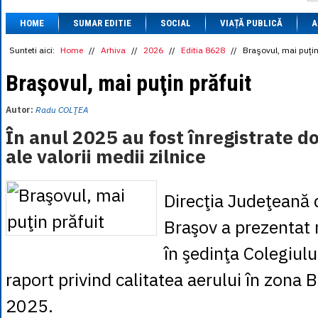
1 BRL
= 0.7714 
HOME
SUMAR EDITIE
SOCIAL
VIAȚĂ PUBLICĂ
1 CAD
= 3.1559 
A
1 CHF
= 5.2813 
1 CNY
= 0.6015 
Sunteti aici:
Home
//
Arhiva
//
2026
//
Editia 8628
//
Braşovul, mai puţin
1 CZK
= 0.1993 
1 DKK
= 0.6668 
Braşovul, mai puţin prăfuit
1 EGP
= 0.0860 
1 HUF
= 1.2223 
Autor:
Radu COLŢEA
1 INR
= 0.0513 
1 JPY
= 3.0556 
În anul 2025 au fost înregistrate d
1 KRW
= 0.3047 
ale valorii medii zilnice
1 MDL
= 0.2538 
1 MXN
= 0.2227 
1 NOK
= 0.4191 
1 NZD
= 2.6097 
Direcţia Judeţeană
1 PLN
= 1.1646 
1 RSD
= 0.0425 
Braşov a prezentat 
1 RUB
= 0.0530 
1 SEK
= 0.4526 
în şedinţa Colegiulu
1 TRY
= 0.1141 
1 UAH
= 0.1048 
raport privind calitatea aerului în zona B
1 XDR
= 5.9383 
1 ZAR
= 0.2318 
2025.