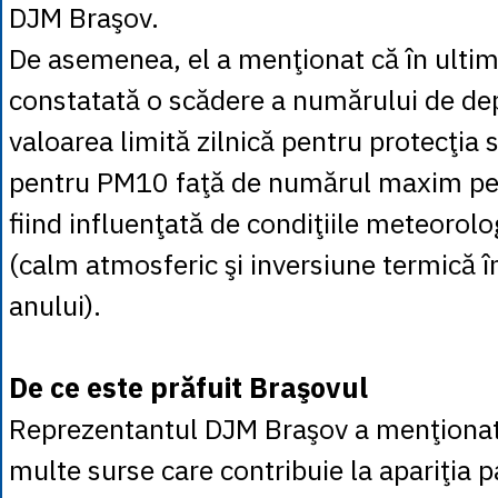
DJM Braşov.
De asemenea, el a menţionat că în ultimi
constatată o scădere a numărului de dep
valoarea limită zilnică pentru protecţia
pentru PM10 faţă de numărul maxim per
fiind influenţată de condiţiile meteorol
(calm atmosferic şi inversiune termică î
anului).
De ce este prăfuit Braşovul
Reprezentantul DJM Braşov a menţionat
multe surse care contribuie la apariţia pa