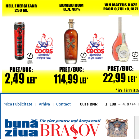
Mica Publicitate
Arhiva
Contact
|
|
Curs BNR
1 EUR
= 4.9774 
1 USD
= 4.3833 
1 GBP
= 5.8304 
1 XAU
= 464.461
1 AED
= 1.1933 
1 AUD
= 2.7957 
1 BGN
= 2.5449 