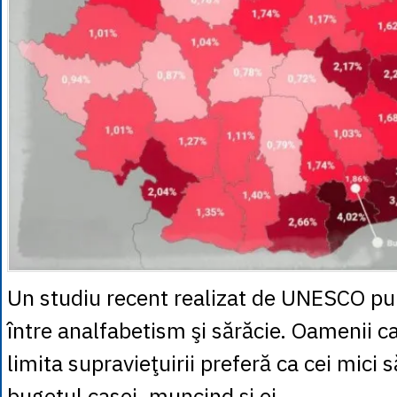
Un studiu recent realizat de UNESCO p
între analfabetism şi sărăcie. Oamenii ca
limita supravieţuirii preferă ca cei mici s
bugetul casei, muncind şi ei.