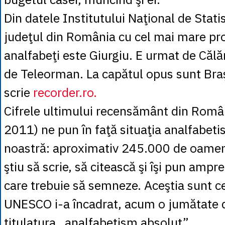
Din datele Institutului Naţional de Stati
judeţul din România cu cel mai mare pr
analfabeţi este Giurgiu. E urmat de Călăr
de Teleorman. La capătul opus sunt Braşo
scrie
recorder.ro.
Cifrele ultimului recensământ din Româ
2011) ne pun în faţă situaţia analfabeti
noastră: aproximativ 245.000 de oamen
ştiu să scrie, să citească şi îşi pun ampre
care trebuie să semneze. Aceştia sunt ce
UNESCO i-a încadrat, acum o jumătate d
titulatura „analfabetism absolut”.