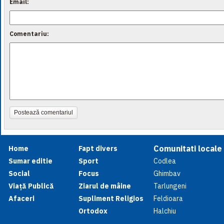
Email:
Comentariu:
Postează comentariul
Comunitati locale
Home
Fapt divers
Sumar editie
Sport
Codlea
Social
Focus
Ghimbav
Viață Publică
Ziarul de mâine
Tarlungeni
Afaceri
Supliment Religios
Feldioara
Ortodox
Halchiu