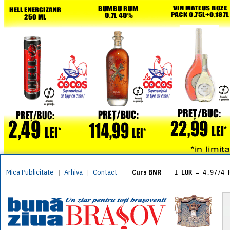
Mica Publicitate
Arhiva
Contact
|
|
Curs BNR
1 EUR
= 4.9774 
1 USD
= 4.3833 
1 GBP
= 5.8304 
1 XAU
= 464.461
1 AED
= 1.1933 
1 AUD
= 2.7957 
1 BGN
= 2.5449 