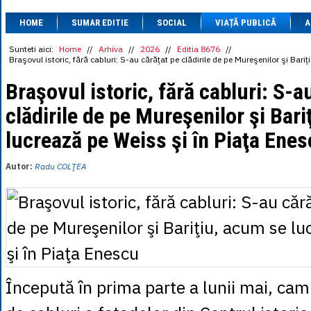
1 BRL
= 0.7714 
HOME
SUMAR EDITIE
SOCIAL
VIAȚĂ PUBLICĂ
1 CAD
= 3.1559 
A
1 CHF
= 5.2813 
1 CNY
= 0.6015 
Sunteti aici:
Home
//
Arhiva
//
2026
//
Editia 8676
//
Braşovul istoric, fără cabluri: S-au cărăţat pe clădirile de pe Mureşenilor şi Bar
1 CZK
= 0.1993 
1 DKK
= 0.6668 
Braşovul istoric, fără cabluri: S-a
1 EGP
= 0.0860 
1 HUF
= 1.2223 
clădirile de pe Mureşenilor şi Bar
1 INR
= 0.0513 
1 JPY
= 3.0556 
lucrează pe Weiss şi în Piaţa Ene
1 KRW
= 0.3047 
1 MDL
= 0.2538 
1 MXN
= 0.2227 
Autor:
Radu COLŢEA
1 NOK
= 0.4191 
1 NZD
= 2.6097 
1 PLN
= 1.1646 
1 RSD
= 0.0425 
1 RUB
= 0.0530 
1 SEK
= 0.4526 
1 TRY
= 0.1141 
1 UAH
= 0.1048 
1 XDR
= 5.9383 
Începută în prima parte a lunii mai, ca
1 ZAR
= 0.2318 