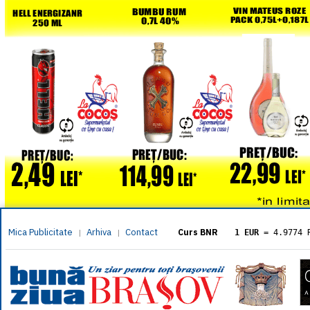
Mica Publicitate
Arhiva
Contact
|
|
Curs BNR
1 EUR
= 4.9774 
1 USD
= 4.3833 
1 GBP
= 5.8304 
1 XAU
= 464.461
1 AED
= 1.1933 
1 AUD
= 2.7957 
1 BGN
= 2.5449 