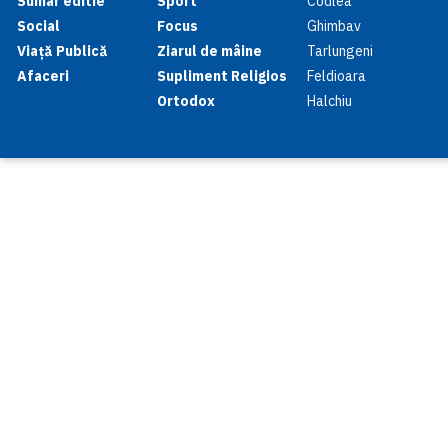
Sumar editie
Sport
Codlea
Social
Focus
Ghimbav
Viață Publică
Ziarul de mâine
Tarlungeni
Afaceri
Supliment Religios
Feldioara
Ortodox
Halchiu