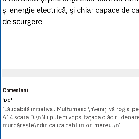
şi energie electrică, şi chiar capace de ca
de scurgere.
Comentarii
'D.C.'
'Lăudabilă initiativa . Mulțumesc \nVeniți vă rog și 
A14 scara D.\nNu putem vopsi fațada clădirii deoar
murdărește\ndin cauza cablurilor, mereu.\n'