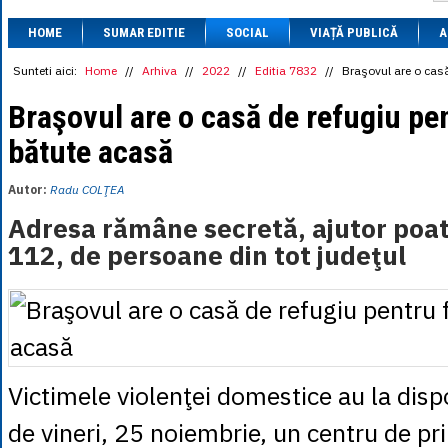
1 BRL
= 0.7714 
HOME
SUMAR EDITIE
SOCIAL
VIAȚĂ PUBLICĂ
1 CAD
= 3.1559 
A
1 CHF
= 5.2813 
1 CNY
= 0.6015 
Sunteti aici:
Home
//
Arhiva
//
2022
//
Editia 7832
//
Braşovul are o casă
1 CZK
= 0.1993 
1 DKK
= 0.6668 
Braşovul are o casă de refugiu pe
1 EGP
= 0.0860 
bătute acasă
1 HUF
= 1.2223 
1 INR
= 0.0513 
1 JPY
= 3.0556 
Autor:
Radu COLŢEA
1 KRW
= 0.3047 
1 MDL
= 0.2538 
Adresa rămâne secretă, ajutor poate
1 MXN
= 0.2227 
112, de persoane din tot judeţul
1 NOK
= 0.4191 
1 NZD
= 2.6097 
1 PLN
= 1.1646 
1 RSD
= 0.0425 
1 RUB
= 0.0530 
1 SEK
= 0.4526 
1 TRY
= 0.1141 
1 UAH
= 0.1048 
Victimele violenţei domestice au la disp
1 XDR
= 5.9383 
1 ZAR
= 0.2318 
de vineri, 25 noiembrie, un centru de pr