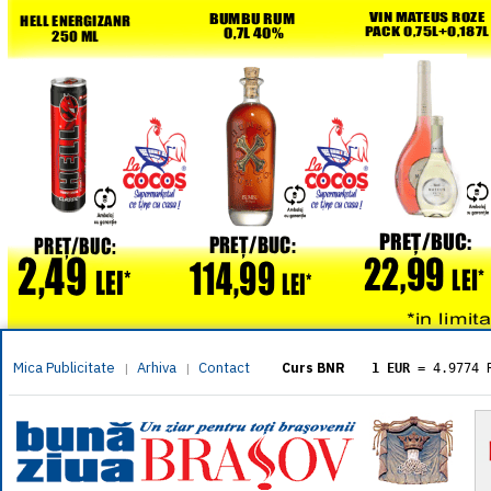
Mica Publicitate
Arhiva
Contact
|
|
Curs BNR
1 EUR
= 4.9774 
1 USD
= 4.3833 
1 GBP
= 5.8304 
1 XAU
= 464.461
1 AED
= 1.1933 
1 AUD
= 2.7957 
1 BGN
= 2.5449 