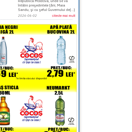
Republica Moldova, unde se va
întâlni preşedintele ţării, Maia
Sandu, şi cu şeful Guvernului de[...]
2026-06-02
citeste mai mult