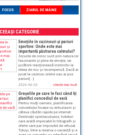
FOCUS
ZIARUL DE MÂINE
ACEEAȘI CATEGORIE
Emoțiile în cazinouri și pariuri
sportive: Unde este mai
importantă păstrarea calmului?
Jocurile de noroc sunt prin natura lor
fascinante și pline de emoție, iar
jucătorii reacționează instinctiv la
ideea de risc și recompensă. Dacă ai
jucat la cazinou online sau ai pus
pariuri[...]
2026-06-02
citeste mai mult
Greșelile pe care le faci când îți
planifici concediul de vară
Pentru mulți oameni, planificarea
concediului începe cu entuziasm și
câteva căutări rapide pe internet.
Destinații spectaculoase, hoteluri
care arată impecabil în fotografii și
oferte care par imposibil de refuzat.
Totuși, între a rezerva o vacanță și a
avea un concediu cu adevărat reușit