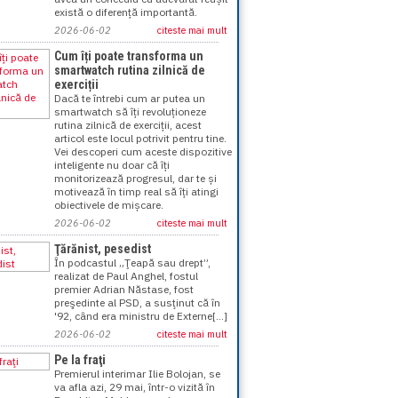
există o diferență importantă.
2026-06-02
citeste mai mult
Cum îți poate transforma un
smartwatch rutina zilnică de
exerciții
Dacă te întrebi cum ar putea un
smartwatch să îți revoluționeze
rutina zilnică de exerciții, acest
articol este locul potrivit pentru tine.
Vei descoperi cum aceste dispozitive
inteligente nu doar că îți
monitorizează progresul, dar te și
motivează în timp real să îți atingi
obiectivele de mișcare.
2026-06-02
citeste mai mult
Ţărănist, pesedist
În podcastul „Ţeapă sau drept”,
realizat de Paul Anghel, fostul
premier Adrian Năstase, fost
preşedinte al PSD, a susţinut că în
'92, când era ministru de Externe[...]
2026-06-02
citeste mai mult
Pe la fraţi
Premierul interimar Ilie Bolojan, se
va afla azi, 29 mai, într-o vizită în