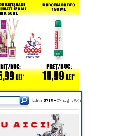
Editia
8719 -
07 aug
09:49