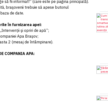
 să fii informat!” (care este pe pagina principală).
tă, braşovenii trebuie să apese butonul
n baza de date.
ile în furnizarea apei:
„Intervenţii şi opriri de apă”;
 Companiei Apa Braşov;
asta 2 (mesaj de întâmpinare).
DE COMPANIA APA: