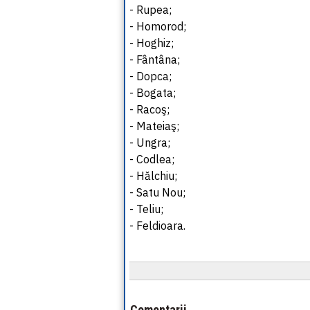
- Rupea;
- Homorod;
- Hoghiz;
- Fântâna;
- Dopca;
- Bogata;
- Racoş;
- Mateiaş;
- Ungra;
- Codlea;
- Hălchiu;
- Satu Nou;
- Teliu;
- Feldioara.
Comentarii