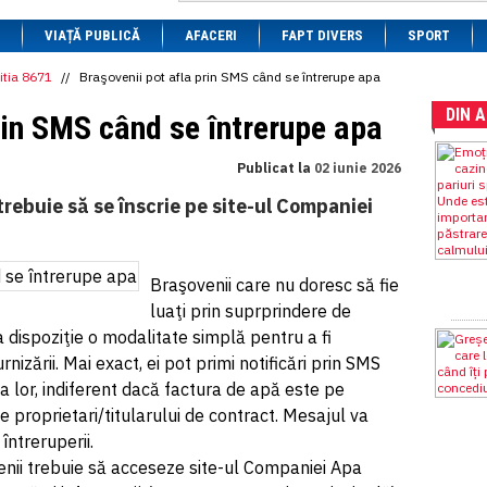
1 BRL
= 0.7714 RON
VIAȚĂ PUBLICĂ
1 CAD
= 3.1559 RON
AFACERI
FAPT DIVERS
SPORT
1 CHF
= 5.2813 RON
1 CNY
= 0.6015 RON
itia 8671
//
Braşovenii pot afla prin SMS când se întrerupe apa
1 CZK
= 0.1993 RON
DIN 
1 DKK
= 0.6668 RON
rin SMS când se întrerupe apa
1 EGP
= 0.0860 RON
1 HUF
= 1.2223 RON
Publicat la
02 iunie 2026
1 INR
= 0.0513 RON
1 JPY
= 3.0556 RON
 trebuie să se înscrie pe site-ul Companiei
1 KRW
= 0.3047 RON
1 MDL
= 0.2538 RON
1 MXN
= 0.2227 RON
1 NOK
= 0.4191 RON
Braşovenii care nu doresc să fie
1 NZD
= 2.6097 RON
luaţi prin suprprindere de
1 PLN
= 1.1646 RON
1 RSD
= 0.0425 RON
a dispoziţie o modalitate simplă pentru a fi
1 RUB
= 0.0530 RON
urnizării. Mai exact, ei pot primi notificări prin SMS
1 SEK
= 0.4526 RON
a lor, indiferent dacă factura de apă este pe
1 TRY
= 0.1141 RON
1 UAH
= 0.1048 RON
e proprietari/titularului de contract. Mesajul va
1 XDR
= 5.9383 RON
întreruperii.
1 ZAR
= 0.2318 RON
enii trebuie să acceseze site-ul Companiei Apa