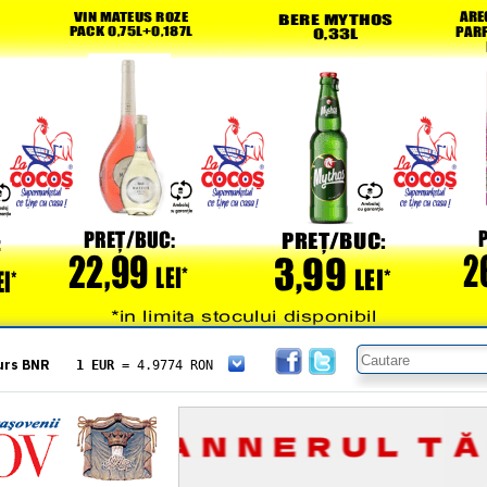
urs BNR
1 EUR
= 4.9774 RON
1 USD
= 4.3833 RON
1 GBP
= 5.8304 RON
1 XAU
= 464.4611 RON
1 AED
= 1.1933 RON
1 AUD
= 2.7957 RON
1 BGN
= 2.5449 RON