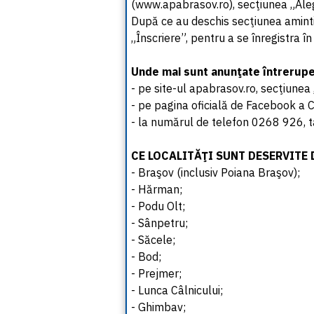
(www.apabrasov.ro), secţiunea „Alege
După ce au deschis secţiunea aminti
„Înscriere”, pentru a se înregistra î
Unde mai sunt anunţate întreruper
- pe site-ul apabrasov.ro, secţiunea 
- pe pagina oficială de Facebook a
- la numărul de telefon 0268 926, t
CE LOCALITĂŢI SUNT DESERVITE 
- Braşov (inclusiv Poiana Braşov);
- Hărman;
- Podu Olt;
- Sânpetru;
- Săcele;
- Bod;
- Prejmer;
- Lunca Câlnicului;
- Ghimbav;