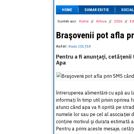
HOME
SUMAR EDITIE
SOCIAL
Sunteti aici:
Home
//
Arhiva
//
2026
//
Ed
Braşovenii pot afla p
Autor:
Radu COLȚEA
Pentru a fi anunţaţi, cetăţenii
Apa
întreruperea alimentării cu apă au l
informaţi în timp util privin oprirea f
atunci când apa va fi oprită pe strad
numele lor sau pe cel al asociaţiei d
conţine motivul şi durata estimată a 
Pentru a primi aceste mesaje, cetăţ