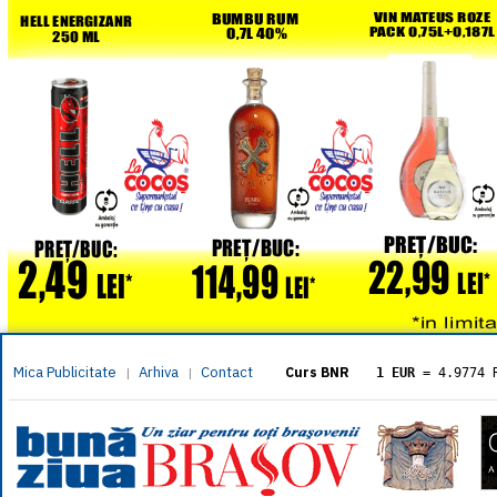
Mica Publicitate
Arhiva
Contact
|
|
Curs BNR
1 EUR
= 4.9774 
1 USD
= 4.3833 
1 GBP
= 5.8304 
1 XAU
= 464.461
1 AED
= 1.1933 
1 AUD
= 2.7957 
1 BGN
= 2.5449 