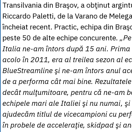
Transilvania din Braşov, a obţinut argintu
Riccardo Paletti, de la Varano de Melegar
încheiat recent. Practic, echipa din Braş
peste 50 de alte echipe concurente.
„Pe 
Italia ne-am întors după 15 ani. Prima
acolo în 2011, era al treilea sezon al e
BlueStreamline şi ne-am întors anul ac
de a performa cât mai bine. Rezultatele
decât mulţumitoare, pentru că ne-am bă
echipele mari ale Italiei şi nu numai, şi
ajudecăm titlul de vicecampioni cu per
în probele de acceleraţie, skidpad şi a