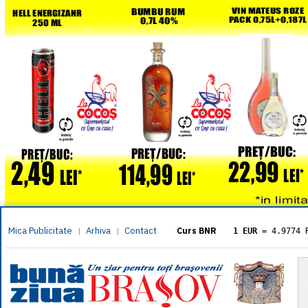
Mica Publicitate
Arhiva
Contact
|
|
Curs BNR
1 EUR
= 4.9774 
1 USD
= 4.3833 
1 GBP
= 5.8304 
1 XAU
= 464.461
1 AED
= 1.1933 
1 AUD
= 2.7957 
1 BGN
= 2.5449 