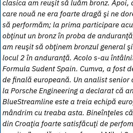
clasica am reuşit să luăm bronz. Apoi,
care nouă ne era foarte dragă şi ne do
să performăm; la prima participare ac
obţinut un bronz în proba de anduranţă
am reuşit să obţinem bronzul general ş
locul 2 în anduranţă. Acolo s-au întâln
Formula Sudent Spain. Cumva, a fost d
de finală europeană. Un analist senior 
la Porsche Engineering a declarat că a
BlueStreamline este a treia echipă eur
mândrim cu treaba asta. Bineînţeles că
din Croaţia foarte satisfăcuţi de perf