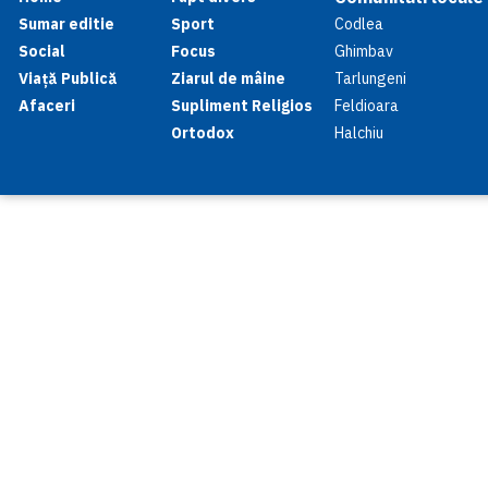
Sumar editie
Sport
Codlea
Social
Focus
Ghimbav
Viață Publică
Ziarul de mâine
Tarlungeni
Afaceri
Supliment Religios
Feldioara
Ortodox
Halchiu