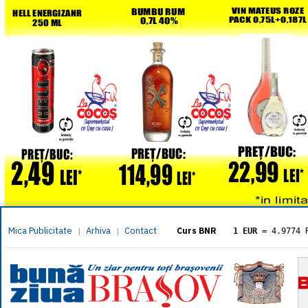
Mica Publicitate
Arhiva
Contact
|
|
Curs BNR
1 EUR
= 4.9774 
1 USD
= 4.3833 
1 GBP
= 5.8304 
1 XAU
= 464.461
1 AED
= 1.1933 
1 AUD
= 2.7957 
1 BGN
= 2.5449 