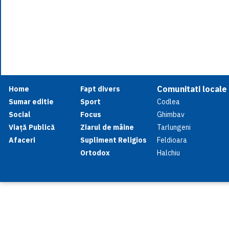
Comunitati locale
Home
Fapt divers
Sumar editie
Sport
Codlea
Social
Focus
Ghimbav
Viață Publică
Ziarul de mâine
Tarlungeni
Afaceri
Supliment Religios
Feldioara
Ortodox
Halchiu