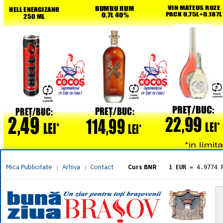
Mica Publicitate
Arhiva
Contact
|
|
Curs BNR
1 EUR
= 4.9774 
1 USD
= 4.3833 
1 GBP
= 5.8304 
1 XAU
= 464.461
1 AED
= 1.1933 
1 AUD
= 2.7957 
1 BGN
= 2.5449 