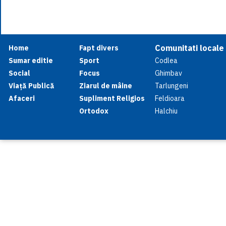
Comunitati locale
Home
Fapt divers
Sumar editie
Sport
Codlea
Social
Focus
Ghimbav
Viață Publică
Ziarul de mâine
Tarlungeni
Afaceri
Supliment Religios
Feldioara
Ortodox
Halchiu