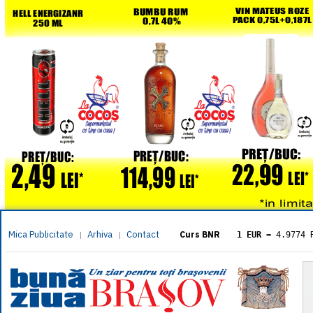
Mica Publicitate
Arhiva
Contact
|
|
Curs BNR
1 EUR
= 4.9774 
1 USD
= 4.3833 
1 GBP
= 5.8304 
1 XAU
= 464.461
1 AED
= 1.1933 
1 AUD
= 2.7957 
1 BGN
= 2.5449 