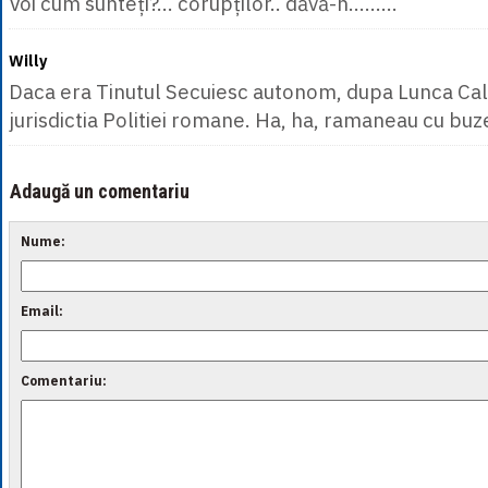
Voi cum sunteți?... corupților.. dăvă-n.........
Willy
Daca era Tinutul Secuiesc autonom, dupa Lunca Caln
jurisdictia Politiei romane. Ha, ha, ramaneau cu buz
Adaugă un comentariu
Nume:
Email:
Comentariu: