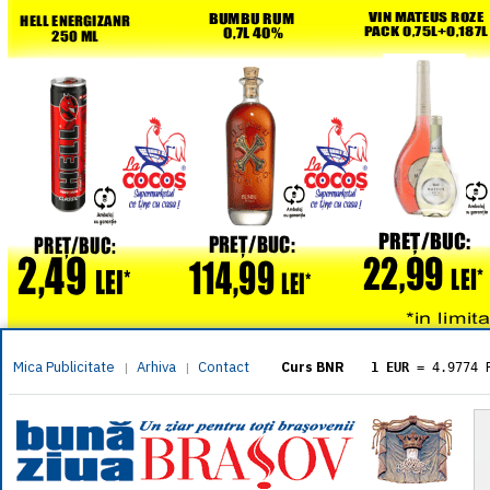
Mica Publicitate
Arhiva
Contact
|
|
Curs BNR
1 EUR
= 4.9774 
1 USD
= 4.3833 
1 GBP
= 5.8304 
1 XAU
= 464.461
1 AED
= 1.1933 
1 AUD
= 2.7957 
1 BGN
= 2.5449 