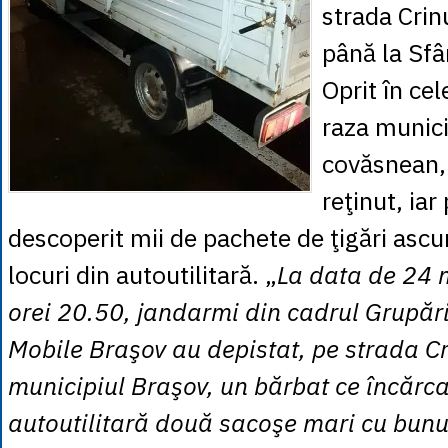
strada Crin
până la Sf
Oprit în ce
raza munici
covăsnean, 
reţinut, iar 
descoperit mii de pachete de ţigări asc
locuri din autoutilitară. „
La data de 24 m
orei 20.50, jandarmi din cadrul Grupăr
Mobile Braşov au depistat, pe strada Cr
municipiul Braşov, un bărbat ce încărca
autoutilitară două sacoşe mari cu bunur