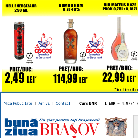
Mica Publicitate
Arhiva
Contact
|
|
Curs BNR
1 EUR
= 4.9774 
1 USD
= 4.3833 
1 GBP
= 5.8304 
1 XAU
= 464.461
1 AED
= 1.1933 
1 AUD
= 2.7957 
1 BGN
= 2.5449 