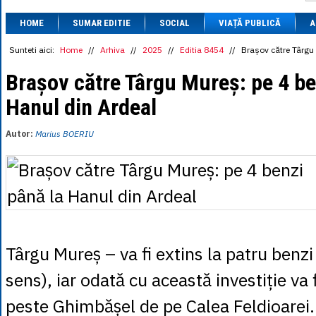
1 BRL
= 0.7714 
HOME
SUMAR EDITIE
SOCIAL
VIAȚĂ PUBLICĂ
1 CAD
= 3.1559 
A
1 CHF
= 5.2813 
1 CNY
= 0.6015 
Sunteti aici:
Home
//
Arhiva
//
2025
//
Editia 8454
//
Brașov către Târgu 
1 CZK
= 0.1993 
1 DKK
= 0.6668 
Brașov către Târgu Mureș: pe 4 be
1 EGP
= 0.0860 
Hanul din Ardeal
1 HUF
= 1.2223 
1 INR
= 0.0513 
1 JPY
= 3.0556 
Autor:
Marius BOERIU
1 KRW
= 0.3047 
1 MDL
= 0.2538 
1 MXN
= 0.2227 
1 NOK
= 0.4191 
1 NZD
= 2.6097 
1 PLN
= 1.1646 
1 RSD
= 0.0425 
1 RUB
= 0.0530 
1 SEK
= 0.4526 
Târgu Mureș – va fi extins la patru benz
1 TRY
= 0.1141 
1 UAH
= 0.1048 
sens), iar odată cu această investiție va 
1 XDR
= 5.9383 
1 ZAR
= 0.2318 
peste Ghimbășel de pe Calea Feldioarei