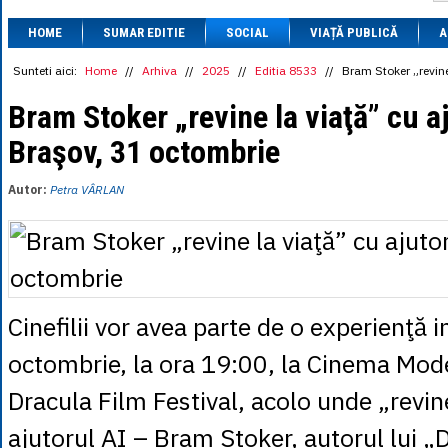
1 BRL
= 0.7714 
HOME
SUMAR EDITIE
SOCIAL
VIAȚĂ PUBLICĂ
1 CAD
= 3.1559 
A
1 CHF
= 5.2813 
1 CNY
= 0.6015 
Sunteti aici:
Home
//
Arhiva
//
2025
//
Editia 8533
//
Bram Stoker „revine
1 CZK
= 0.1993 
1 DKK
= 0.6668 
Bram Stoker „revine la viaţă” cu aj
1 EGP
= 0.0860 
Braşov, 31 octombrie
1 HUF
= 1.2223 
1 INR
= 0.0513 
1 JPY
= 3.0556 
Autor:
Petra VÂRLAN
1 KRW
= 0.3047 
1 MDL
= 0.2538 
1 MXN
= 0.2227 
1 NOK
= 0.4191 
1 NZD
= 2.6097 
1 PLN
= 1.1646 
1 RSD
= 0.0425 
Cinefilii vor avea parte de o experienţă i
1 RUB
= 0.0530 
1 SEK
= 0.4526 
octombrie, la ora 19:00, la Cinema Mode
1 TRY
= 0.1141 
1 UAH
= 0.1048 
Dracula Film Festival, acolo unde „revine
1 XDR
= 5.9383 
1 ZAR
= 0.2318 
ajutorul AI – Bram Stoker, autorul lui „