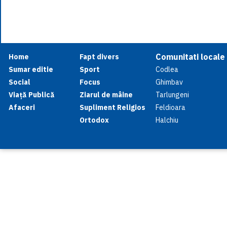
Comunitati locale
Home
Fapt divers
Sumar editie
Sport
Codlea
Social
Focus
Ghimbav
Viață Publică
Ziarul de mâine
Tarlungeni
Afaceri
Supliment Religios
Feldioara
Ortodox
Halchiu