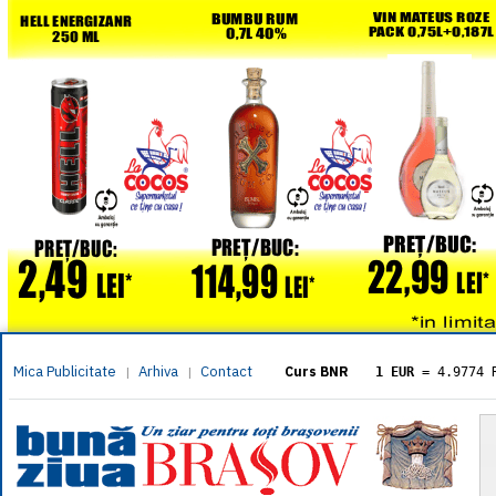
Mica Publicitate
Arhiva
Contact
|
|
Curs BNR
1 EUR
= 4.9774 
1 USD
= 4.3833 
1 GBP
= 5.8304 
1 XAU
= 464.461
1 AED
= 1.1933 
1 AUD
= 2.7957 
1 BGN
= 2.5449 