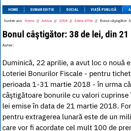
1 BRL
= 0.7714 
HOME
SUMAR EDITIE
SOCIAL
VIAȚĂ PUBLICĂ
1 CAD
= 3.1559 
A
1 CHF
= 5.2813 
1 CNY
= 0.6015 
Sunteti aici:
Home
//
Arhiva
//
2018
//
Editia 6706
//
Bonul câştigător: 38
1 CZK
= 0.1993 
1 DKK
= 0.6668 
Bonul câştigător: 38 de lei, din 21
1 EGP
= 0.0860 
1 HUF
= 1.2223 
Autor:
1 INR
= 0.0513 
1 JPY
= 3.0556 
1 KRW
= 0.3047 
Duminică, 22 aprilie, a avut loc o nouă 
1 MDL
= 0.2538 
1 MXN
= 0.2227 
Loteriei Bonurilor Fiscale - pentru tiche
1 NOK
= 0.4191 
1 NZD
= 2.6097 
perioada 1-31 martie 2018 - în urma căr
1 PLN
= 1.1646 
1 RSD
= 0.0425 
câştigătoare bonurile cu valori cuprinse 
1 RUB
= 0.0530 
1 SEK
= 0.4526 
lei emise în data de 21 martie 2018. Fo
1 TRY
= 0.1141 
1 UAH
= 0.1048 
pentru extragerea lunară este de un mili
1 XDR
= 5.9383 
1 ZAR
= 0.2318 
care vor fi acordate cel mult 100 de pr