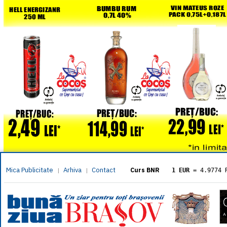
Mica Publicitate
Arhiva
Contact
|
|
Curs BNR
1 EUR
= 4.9774 
1 USD
= 4.3833 
1 GBP
= 5.8304 
1 XAU
= 464.461
1 AED
= 1.1933 
1 AUD
= 2.7957 
1 BGN
= 2.5449 