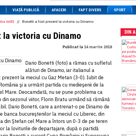
1 BRL
= 0.7714 RON
VIAȚĂ PUBLICĂ
1 CAD
= 3.1559 RON
AFACERI
FAPT DIVERS
SPORT
1 CHF
= 5.2813 RON
1 CNY
= 0.6015 RON
itia 6681
//
Bonetti a fost prezent la victoria cu Dinamo
1 CZK
= 0.1993 RON
DIN 
1 DKK
= 0.6668 RON
t la victoria cu Dinamo
1 EGP
= 0.0860 RON
1 HUF
= 1.2223 RON
Publicat la
14 martie 2018
1 INR
= 0.0513 RON
1 JPY
= 3.0556 RON
1 KRW
= 0.3047 RON
Dario Bonetti (foto) a rămas cu sufletul
1 MDL
= 0.2538 RON
alături de Dinamo, iar italianul a
1 MXN
= 0.2227 RON
1 NOK
= 0.4191 RON
st prezent la meciul cu Gaz Metan (3-0). Iubit de
1 NZD
= 2.6097 RON
n România şi a urmărit partida cu medieşenii de la
1 PLN
= 1.1646 RON
n cel Mare. Deocamdată, nu se pune problema ca
1 RSD
= 0.0425 RON
1 RUB
= 0.0530 RON
din sezonul viitor, Florin Bratu urmând să rămână
1 SEK
= 0.4526 RON
abil. Dario Bonetti, care a antrenat-o pe Dinamo de
1 TRY
= 0.1141 RON
pe banca bucureştenilor la meciul cu Liberec, din
1 UAH
= 0.1048 RON
1 XDR
= 5.9383 RON
 din Ştefan cel Mare a întors un 0-3 de pe teren
1 ZAR
= 0.2318 RON
lor la loviturile de departajare, după o partidă
ario Bonetti a cucerit Cupa României şi Supercupa