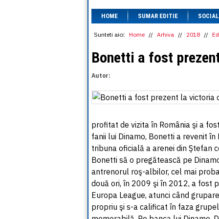
HOME
SUMAR EDITIE
SOCIAL
Sunteti aici:
Home
//
Arhiva
//
2018
//
Ed
Bonetti a fost prezen
Autor:
profitat de vizita în România şi a fo
fanii lui Dinamo, Bonetti a revenit î
tribuna oficială a arenei din Ştefa
Bonetti să o pregătească pe Dinamo 
antrenorul roş-albilor, cel mai prob
două ori, în 2009 şi în 2012, a fost 
Europa League, atunci când gruparea
propriu şi s-a calificat în faza grupe
memorabilă. Pe banca lui Dinamo, D