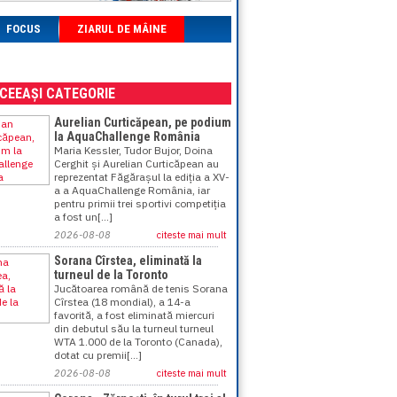
FOCUS
ZIARUL DE MÂINE
ACEEAȘI CATEGORIE
Aurelian Curticăpean, pe podium
la AquaChallenge România
Maria Kessler, Tudor Bujor, Doina
Cerghit și Aurelian Curticăpean au
reprezentat Făgărașul la ediția a XV-
a a AquaChallenge România, iar
pentru primii trei sportivi competiția
a fost un[...]
2026-08-08
citeste mai mult
Sorana Cîrstea, eliminată la
turneul de la Toronto
Jucătoarea română de tenis Sorana
Cîrstea (18 mondial), a 14-a
favorită, a fost eliminată miercuri
din debutul său la turneul turneul
WTA 1.000 de la Toronto (Canada),
dotat cu premii[...]
2026-08-08
citeste mai mult