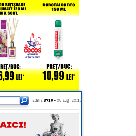
Editia
8719 -
08 aug
20:17