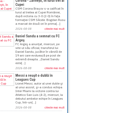
Corona - Zărnești, în turul trei al
Cupei
CSM Corona Brașov s-a calificat în
turul al treilea al Cupei României,
după victoria cu 3-0 (2-0) în fața
formației CSM Săcele. Bogdan Rusu
a marcat de două ori în prima[...]
2026-08-08
citeste mai mult
Daniel Sandu a semnat cu FC
Argeş
FC Argeş a anunţat, miercuri, pe
site-ul său oficial, transferul lui
Daniel Sandu, jucător în vârstă de
19 ani care evoluează pe post de
extremă dreapta. „Daniel Sandu
este[...]
2026-08-08
citeste mai mult
Messi a reuşit o dublă în
Leagues Cup
Lionel Messi, autor al unei duble şi
al unui assist, şi-a condus echipa
Inter Miami la victorie contra lui
Atletico San Luis (4-2), miercuri, la
debutul ambelor echipe în Leagues
Cup, într-un[...]
2026-08-08
citeste mai mult