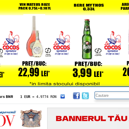
urs BNR
1 EUR
= 4.9774 RON
1 USD
= 4.3833 RON
1 GBP
= 5.8304 RON
1 XAU
= 464.4611 RON
1 AED
= 1.1933 RON
1 AUD
= 2.7957 RON
1 BGN
= 2.5449 RON