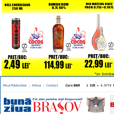
Mica Publicitate
Arhiva
Contact
|
|
Curs BNR
1 EUR
= 4.9774 
1 USD
= 4.3833 
1 GBP
= 5.8304 
1 XAU
= 464.461
1 AED
= 1.1933 
1 AUD
= 2.7957 
1 BGN
= 2.5449 