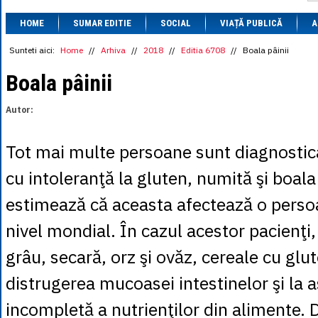
1 BRL
= 0.7714 
HOME
SUMAR EDITIE
SOCIAL
VIAȚĂ PUBLICĂ
1 CAD
= 3.1559 
A
1 CHF
= 5.2813 
1 CNY
= 0.6015 
Sunteti aici:
Home
//
Arhiva
//
2018
//
Editia 6708
//
Boala pâinii
1 CZK
= 0.1993 
1 DKK
= 0.6668 
Boala pâinii
1 EGP
= 0.0860 
1 HUF
= 1.2223 
Autor:
1 INR
= 0.0513 
1 JPY
= 3.0556 
1 KRW
= 0.3047 
Tot mai multe persoane sunt diagnostica
1 MDL
= 0.2538 
1 MXN
= 0.2227 
cu intoleranţă la gluten, numită şi boala
1 NOK
= 0.4191 
1 NZD
= 2.6097 
estimează că aceasta afectează o perso
1 PLN
= 1.1646 
1 RSD
= 0.0425 
nivel mondial. În cazul acestor pacienţ
1 RUB
= 0.0530 
1 SEK
= 0.4526 
grâu, secară, orz şi ovăz, cereale cu glu
1 TRY
= 0.1141 
1 UAH
= 0.1048 
distrugerea mucoasei intestinelor şi la 
1 XDR
= 5.9383 
1 ZAR
= 0.2318 
incompletă a nutrienţilor din alimente. 