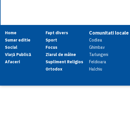
Comunitati locale
Home
Fapt divers
Sumar editie
Sport
Codlea
Social
Focus
Ghimbav
Viață Publică
Ziarul de mâine
Tarlungeni
Afaceri
Supliment Religios
Feldioara
Ortodox
Halchiu