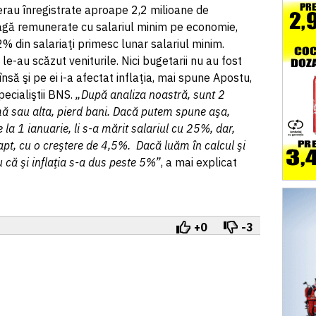
 erau înregistrate aproape 2,2 milioane de
gă remunerate cu salariul minim pe economie,
 din salariaţi primesc lunar salariul minim.
u le-au scăzut veniturile. Nici bugetarii nu au fost
 însă şi pe ei i-a afectat inflaţia, mai spune Apostu,
ecialiştii BNS.
„După analiza noastră, sunt 2
rmă sau alta, pierd bani. Dacă putem spune aşa,
de la 1 ianuarie, li s-a mărit salariul cu 25%, dar,
apt, cu o creştere de 4,5%. Dacă luăm în calcul şi
u că şi inflaţia s-a dus peste 5%”
, a mai explicat
+0
-3