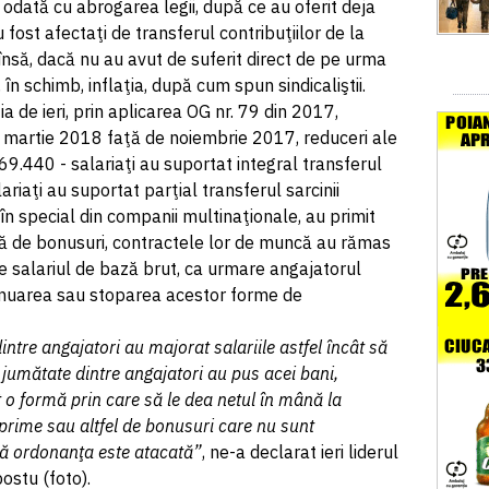
 odată cu abrogarea legii, după ce au oferit deja
u fost afectaţi de transferul contribuţiilor de la
 însă, dacă nu au avut de suferit direct de pe urma
, în schimb, inflaţia, după cum spun sindicaliştii.
a de ieri, prin aplicarea OG nr. 79 din 2017,
în martie 2018 faţă de noiembrie 2017, reduceri ale
169.440 - salariaţi au suportat integral transferul
lariaţi au suportat parţial transferul sarcinii
, în special din companii multinaţionale, au primit
 de bonusuri, contractele lor de muncă au rămas
e salariul de bază brut, ca urmare angajatorul
minuarea sau stoparea acestor forme de
tre angajatori au majorat salariile astfel încât să
ci jumătate dintre angajatori au pus acei bani,
t o formă prin care să le dea netul în mână la
in prime sau altfel de bonusuri care nu sunt
că ordonanţa este atacată”
, ne-a declarat ieri liderul
ostu (foto).