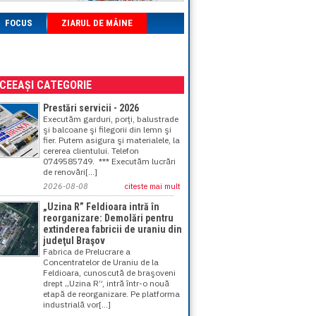
FOCUS
ZIARUL DE MÂINE
ACEEAȘI CATEGORIE
Prestări servicii - 2026
Executăm garduri, porţi, balustrade
şi balcoane şi filegorii din lemn şi
fier. Putem asigura şi materialele, la
cererea clientului. Telefon
0749585749. *** Executăm lucrări
de renovări[...]
2026-08-08
citeste mai mult
„Uzina R” Feldioara intră în
reorganizare: Demolări pentru
extinderea fabricii de uraniu din
judeţul Braşov
Fabrica de Prelucrare a
Concentratelor de Uraniu de la
Feldioara, cunoscută de braşoveni
drept „Uzina R”, intră într-o nouă
etapă de reorganizare. Pe platforma
industrială vor[...]