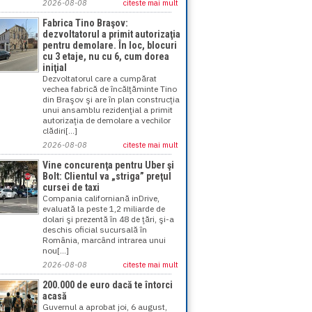
2026-08-08
citeste mai mult
Fabrica Tino Braşov:
dezvoltatorul a primit autorizaţia
pentru demolare. În loc, blocuri
cu 3 etaje, nu cu 6, cum dorea
iniţial
Dezvoltatorul care a cumpărat
vechea fabrică de încălţăminte Tino
din Braşov şi are în plan construcţia
unui ansamblu rezidenţial a primit
autorizaţia de demolare a vechilor
clădiri[...]
2026-08-08
citeste mai mult
Vine concurenţa pentru Uber şi
Bolt: Clientul va „striga” preţul
cursei de taxi
Compania californiană inDrive,
evaluată la peste 1,2 miliarde de
dolari şi prezentă în 48 de ţări, şi-a
deschis oficial sucursală în
România, marcând intrarea unui
nou[...]
2026-08-08
citeste mai mult
200.000 de euro dacă te întorci
acasă
Guvernul a aprobat joi, 6 august,