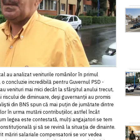
cal au analizat veniturile românilor în primul
a o concluzie incredibilă pentru Guvernul PSD -
 venituri mai mici decât la sfârşitul anului trecut,
 riscului de diminuare, deşi guvernanţii au promis
aliştii din BNS spun că mai puţin de jumătate dintre
lor în urma mutării contribuţiilor, astfel încât
Cum legea este contestată, mulţi angajatori se tem
nstituţională şi să se revină la situaţia de dinainte.
rit măriri salariale compensatorii se vor vedea