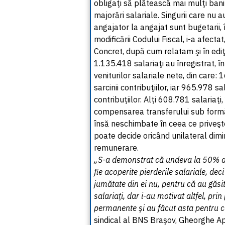
obligaţi să plătească mai mulţi bani
majorări salariale. Singurii care nu a
angajator la angajat sunt bugetarii,
modificării Codului Fiscal, i-a afectat
Concret, după cum relatam şi în ediţi
1.135.418 salariaţi au înregistrat, 
veniturilor salariale nete, din care: 
sarcinii contribuţiilor, iar 965.978 sa
contribuţiilor. Alţi 608.781 salariaţi
compensarea transferului sub formă
însă neschimbate în ceea ce priveşt
poate decide oricând unilateral di
remunerare.
„S-a demonstrat că undeva la 50% din
fie acoperite pierderile salariale, de
jumătate din ei nu, pentru că au găsi
salariaţi, dar i-au motivat altfel, pr
permanente şi au făcut asta pentru 
sindical al BNS Braşov, Gheorghe Ap