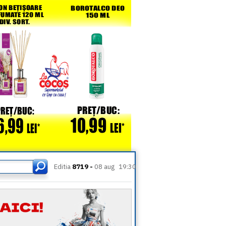
Editia
8719 -
08 aug
19:30