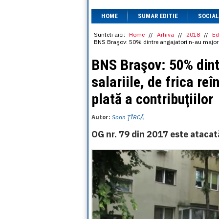
HOME
SUMAR EDITIE
SOCIAL
Sunteti aici:
Home
//
Arhiva
//
2018
//
Ed
BNS Braşov: 50% dintre angajatori n-au majorat s
BNS Braşov: 50% dint
salariile, de frica re
plată a contribuţiilor
Autor:
Sorin ŢÎRCĂ
OG nr. 79 din 2017 este atacat