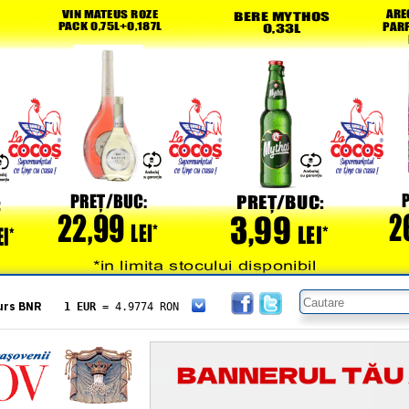
urs BNR
1 EUR
= 4.9774 RON
1 USD
= 4.3833 RON
1 GBP
= 5.8304 RON
1 XAU
= 464.4611 RON
1 AED
= 1.1933 RON
1 AUD
= 2.7957 RON
1 BGN
= 2.5449 RON