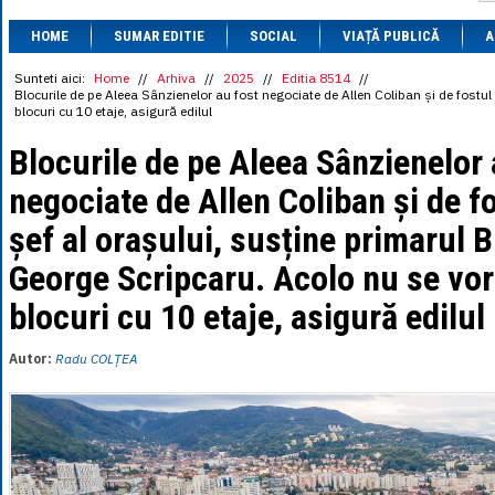
1 BRL
= 0.7714 
HOME
SUMAR EDITIE
SOCIAL
VIAȚĂ PUBLICĂ
1 CAD
= 3.1559 
A
1 CHF
= 5.2813 
1 CNY
= 0.6015 
Sunteti aici:
Home
//
Arhiva
//
2025
//
Editia 8514
//
Blocurile de pe Aleea Sânzienelor au fost negociate de Allen Coliban și de fostul
1 CZK
= 0.1993 
blocuri cu 10 etaje, asigură edilul
1 DKK
= 0.6668 
1 EGP
= 0.0860 
Blocurile de pe Aleea Sânzienelor 
1 HUF
= 1.2223 
1 INR
= 0.0513 
negociate de Allen Coliban și de fo
1 JPY
= 3.0556 
1 KRW
= 0.3047 
șef al orașului, susține primarul 
1 MDL
= 0.2538 
1 MXN
= 0.2227 
George Scripcaru. Acolo nu se vor
1 NOK
= 0.4191 
1 NZD
= 2.6097 
blocuri cu 10 etaje, asigură edilul
1 PLN
= 1.1646 
1 RSD
= 0.0425 
1 RUB
= 0.0530 
Autor:
Radu COLȚEA
1 SEK
= 0.4526 
1 TRY
= 0.1141 
1 UAH
= 0.1048 
1 XDR
= 5.9383 
1 ZAR
= 0.2318 