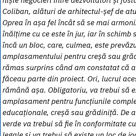
Coliban, alături de arhitectul-șef de at
Oprea în așa fel încât să se mai armon
înălțime cu ce este în jur, iar în schimb 
încă un bloc, care, culmea, este prevăzu
amplasamentului pentru creșă sau grăd
rămas surprins când am constatat că 
făceau parte din proiect. Ori, lucrul ac
rămână așa. Obligatoriu, va trebui să e
amplasament pentru funcțiunile compl
educaționale, creșă sau grădiniță. De
verde va trebui să fie în conformitate c
legale și va trebui să existe un loc de j