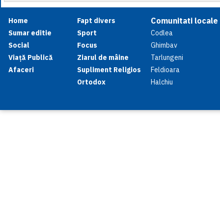
Comunitati locale
Home
Fapt divers
Sumar editie
Sport
Codlea
Social
Focus
Ghimbav
Viață Publică
Ziarul de mâine
Tarlungeni
Afaceri
Supliment Religios
Feldioara
Ortodox
Halchiu