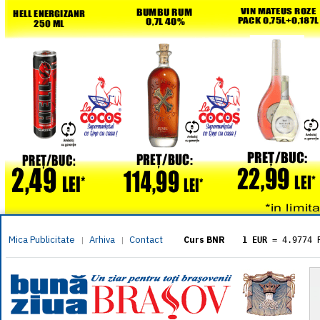
Mica Publicitate
Arhiva
Contact
|
|
Curs BNR
1 EUR
= 4.9774 
1 USD
= 4.3833 
1 GBP
= 5.8304 
1 XAU
= 464.461
1 AED
= 1.1933 
1 AUD
= 2.7957 
1 BGN
= 2.5449 