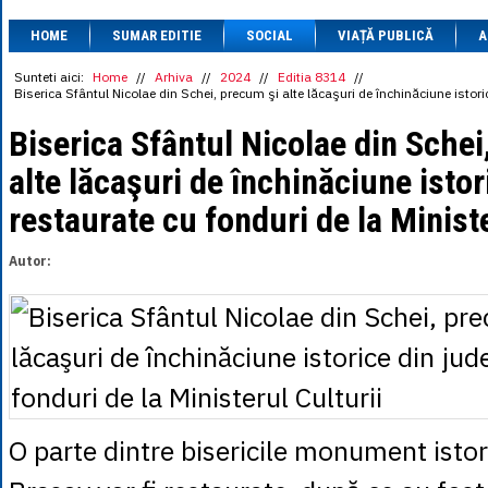
1 BRL
= 0.7714 
HOME
SUMAR EDITIE
SOCIAL
VIAȚĂ PUBLICĂ
1 CAD
= 3.1559 
A
1 CHF
= 5.2813 
1 CNY
= 0.6015 
Sunteti aici:
Home
//
Arhiva
//
2024
//
Editia 8314
//
Biserica Sfântul Nicolae din Schei, precum şi alte lăcaşuri de închinăciune istoric
1 CZK
= 0.1993 
1 DKK
= 0.6668 
Biserica Sfântul Nicolae din Schei
1 EGP
= 0.0860 
1 HUF
= 1.2223 
alte lăcaşuri de închinăciune istor
1 INR
= 0.0513 
1 JPY
= 3.0556 
restaurate cu fonduri de la Ministe
1 KRW
= 0.3047 
1 MDL
= 0.2538 
1 MXN
= 0.2227 
Autor:
1 NOK
= 0.4191 
1 NZD
= 2.6097 
1 PLN
= 1.1646 
1 RSD
= 0.0425 
1 RUB
= 0.0530 
1 SEK
= 0.4526 
1 TRY
= 0.1141 
1 UAH
= 0.1048 
1 XDR
= 5.9383 
O parte dintre bisericile monument istor
1 ZAR
= 0.2318 