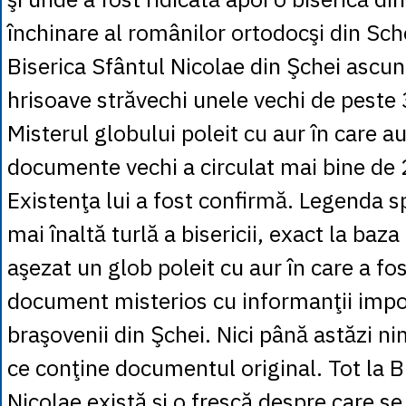
închinare al românilor ortodocşi din Sch
Biserica Sfântul Nicolae din Şchei ascu
hrisoave străvechi unele vechi de peste 
Misterul globului poleit cu aur în care a
documente vechi a circulat mai bine de 
Existenţa lui a fost confirmă. Legenda s
mai înaltă turlă a bisericii, exact la baza 
aşezat un glob poleit cu aur în care a fo
document misterios cu informanţii imp
braşovenii din Şchei. Nici până astăzi ni
ce conţine documentul original. Tot la B
Nicolae există şi o frescă despre care s