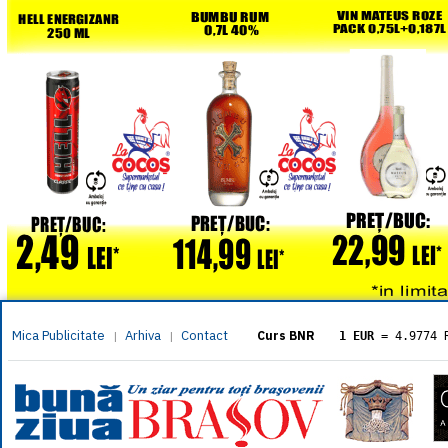
Mica Publicitate
Arhiva
Contact
|
|
Curs BNR
1 EUR
= 4.9774 
1 USD
= 4.3833 
1 GBP
= 5.8304 
1 XAU
= 464.461
1 AED
= 1.1933 
1 AUD
= 2.7957 
1 BGN
= 2.5449 