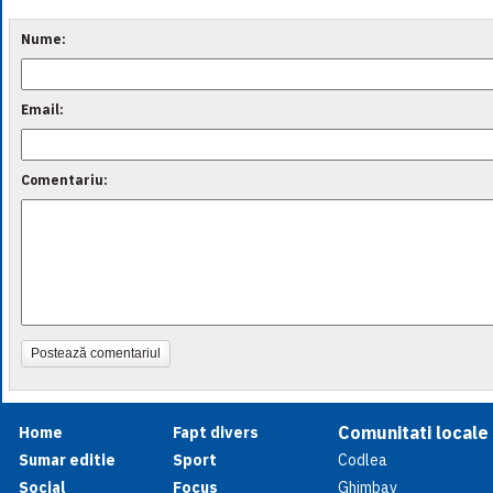
Nume:
Email:
Comentariu:
Postează comentariul
Comunitati locale
Home
Fapt divers
Sumar editie
Sport
Codlea
Social
Focus
Ghimbav