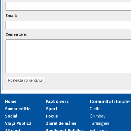
Email:
Comentariu:
Postează comentariul
Comunitati locale
Home
Fapt divers
Sumar editie
Sport
Codlea
Social
Focus
Ghimbav
Viață Publică
Ziarul de mâine
Tarlungeni
Afaceri
Supliment Religios
Feldioara