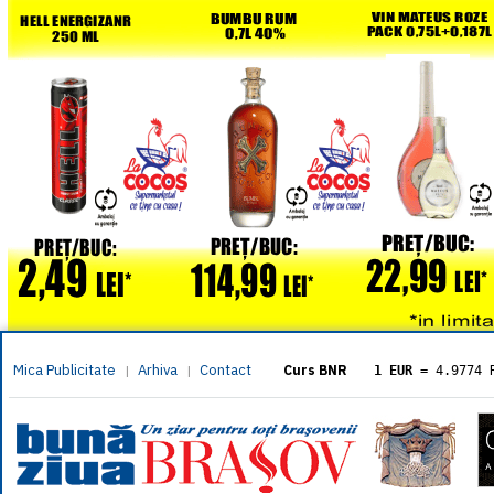
Mica Publicitate
Arhiva
Contact
|
|
Curs BNR
1 EUR
= 4.9774 
1 USD
= 4.3833 
1 GBP
= 5.8304 
1 XAU
= 464.461
1 AED
= 1.1933 
1 AUD
= 2.7957 
1 BGN
= 2.5449 