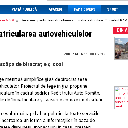
1 BRL
= 0.7714 RON
VIAȚĂ PUBLICĂ
1 CAD
= 3.1559 RON
AFACERI
FAPT DIVERS
SPORT
1 CHF
= 5.2813 RON
1 CNY
= 0.6015 RON
itia 6759
//
Birou unic pentru înmatricularea autovehiculelor direct în cadrul RAR
1 CZK
= 0.1993 RON
DIN 
1 DKK
= 0.6668 RON
atricularea autovehiculelor
1 EGP
= 0.0860 RON
1 HUF
= 1.2223 RON
1 INR
= 0.0513 RON
1 JPY
= 3.0556 RON
Publicat la
11 iulie 2018
1 KRW
= 0.3047 RON
1 MDL
= 0.2538 RON
scăpa de birocraţie şi cozi
1 MXN
= 0.2227 RON
1 NOK
= 0.4191 RON
1 NZD
= 2.6097 RON
ge menit să simplifice şi să debirocratizeze
1 PLN
= 1.1646 RON
iculelor. Proiectul de lege iniţiat propune
1 RSD
= 0.0425 RON
1 RUB
= 0.0530 RON
iculare în cadrul sediilor Registrului Auto Român,
1 SEK
= 0.4526 RON
ic de înmatriculare şi serviciile conexe implicate în
1 TRY
= 0.1141 RON
1 UAH
= 0.1048 RON
1 XDR
= 5.9383 RON
cesului mai rapid al populaţiei la toate serviciile
1 ZAR
= 0.2318 RON
 încărcarea uniformă a informaţiilor în baza de
tatea dispunerii unor acţiuni în cazul creşterii