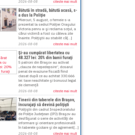
2026-08-08
citeste mai mult
Bătută în stradă, bătută acasă, s-
a dus la Poliţie
Miercuri, 5 august, o femeie s-a
prezentat la sediul Poliţiei Oraşului
Victoria penru a-şi reclama soţul, a
cărui victimă a fost cu câteva zile
înainte. Poliţiştii au stabilit că[...]
2026-08-08
citeste mai mult
Şi-au cumpărat libertatea cu
48.327 lei: 20% din banii furaţi
5 patroni din Braşov au activat
„clauza de nepedepsire”, dosarul
penal de evaziune fiscală fiind
clasat după ce au achitat 330.666
lei: taxe neachitate şi bonusul legal
de clemenţă
2026-08-08
citeste mai mult
Tinerii din taberele din Braşov,
încurajaţi să devină poliţişti
Poliţiştii din cadrul Inspectoratului
de Poliţie Judeţean (IPJ) Braşov au
desfăşurat o serie de activităţi de
informare şi orientare profesională
în taberele şcolare şi de agrement[...]
2026-08-08
citeste mai mult