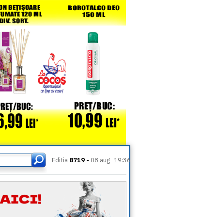
Editia
8719 -
08 aug
19:36