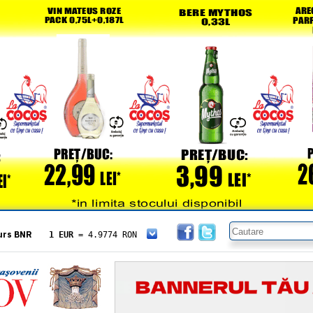
urs BNR
1 EUR
= 4.9774 RON
1 USD
= 4.3833 RON
1 GBP
= 5.8304 RON
1 XAU
= 464.4611 RON
1 AED
= 1.1933 RON
1 AUD
= 2.7957 RON
1 BGN
= 2.5449 RON