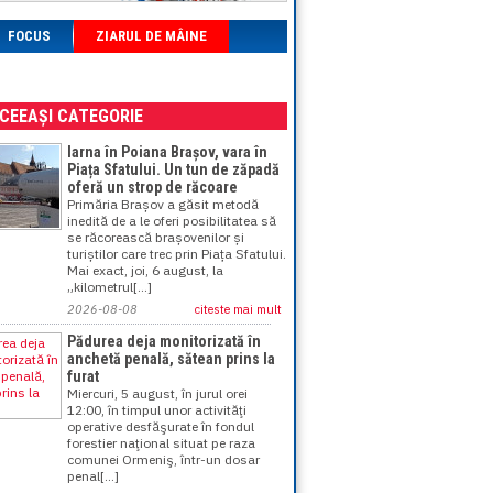
FOCUS
ZIARUL DE MÂINE
ACEEAȘI CATEGORIE
Iarna în Poiana Brașov, vara în
Piața Sfatului. Un tun de zăpadă
oferă un strop de răcoare
Primăria Brașov a găsit metodă
inedită de a le oferi posibilitatea să
se răcorească brașovenilor și
turiștilor care trec prin Piața Sfatului.
Mai exact, joi, 6 august, la
„kilometrul[...]
2026-08-08
citeste mai mult
Pădurea deja monitorizată în
anchetă penală, sătean prins la
furat
Miercuri, 5 august, în jurul orei
12:00, în timpul unor activităţi
operative desfăşurate în fondul
forestier naţional situat pe raza
comunei Ormeniş, într-un dosar
penal[...]