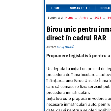
HOME
SUMAR EDITIE
SOCIAL
Sunteti aici:
Home
//
Arhiva
//
2018
//
Ed
Birou unic pentru înm
direct în cadrul RAR
Autor:
Ionuţ DINCĂ
Propunere legislativă pentru a 
Un deputat a iniţiat un proiect de le
procedura de înmatriculare a autoveh
înfiinţarea unui Birou Unic de Înmatr
care să comaseze fizic serviciul publ
procedura înmatriculării.
Iniţiativa este propusă în vederea ac
necesare înmatriculării auto, pentru
date, dar şi pentru a se oferi posibili