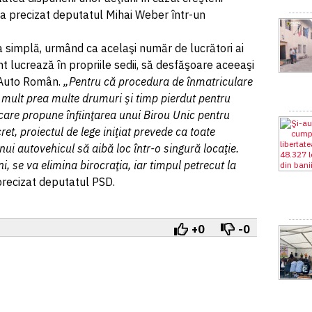
 a precizat deputatul Mihai Weber într-un
a simplă, urmând ca acelaşi număr de lucrători ai
t lucrează în propriile sedii, să desfăşoare aceeaşi
ui Auto Român.
„Pentru că procedura de înmatriculare
, mult prea multe drumuri şi timp pierdut pentru
 care propune înfiinţarea unui Birou Unic pentru
t, proiectul de lege iniţiat prevede ca toate
ui autovehicul să aibă loc într-o singură locaţie.
i, se va elimina birocraţia, iar timpul petrecut la
 precizat deputatul PSD.
+0
-0