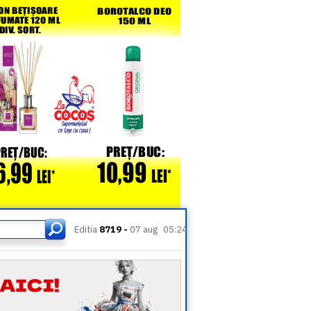
Editia
8719 -
07 aug
05:24