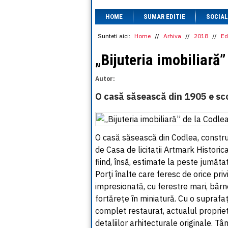
HOME
SUMAR EDITIE
SOCIAL
Sunteti aici:
Home
//
Arhiva
//
2018
//
Ed
„Bijuteria imobiliară”
Autor:
O casă săsească din 1905 e sc
O casă săsească din Codlea, constru
de Casa de licitaţii Artmark Histori
fiind, însă, estimate la peste jumăta
Porţi înalte care feresc de orice priv
impresionată, cu ferestre mari, bârne
fortăreţe în miniatură. Cu o supraf
complet restaurat, actualul proprie
detaliilor arhitecturale originale. Tâ