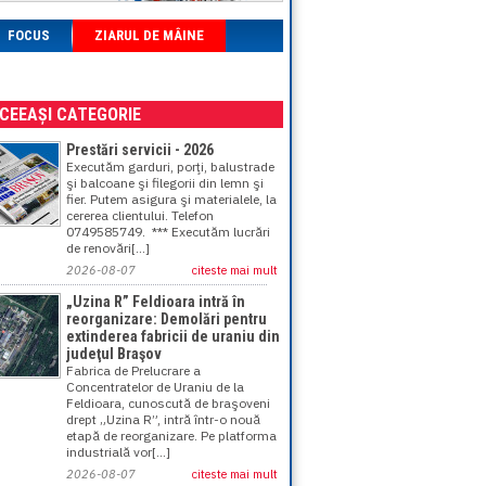
FOCUS
ZIARUL DE MÂINE
ACEEAȘI CATEGORIE
Prestări servicii - 2026
Executăm garduri, porţi, balustrade
şi balcoane şi filegorii din lemn şi
fier. Putem asigura şi materialele, la
cererea clientului. Telefon
0749585749. *** Executăm lucrări
de renovări[...]
2026-08-07
citeste mai mult
„Uzina R” Feldioara intră în
reorganizare: Demolări pentru
extinderea fabricii de uraniu din
judeţul Braşov
Fabrica de Prelucrare a
Concentratelor de Uraniu de la
Feldioara, cunoscută de braşoveni
drept „Uzina R”, intră într-o nouă
etapă de reorganizare. Pe platforma
industrială vor[...]
2026-08-07
citeste mai mult