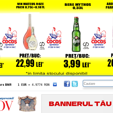
urs BNR
1 EUR
= 4.9774 RON
1 USD
= 4.3833 RON
1 GBP
= 5.8304 RON
1 XAU
= 464.4611 RON
1 AED
= 1.1933 RON
1 AUD
= 2.7957 RON
1 BGN
= 2.5449 RON