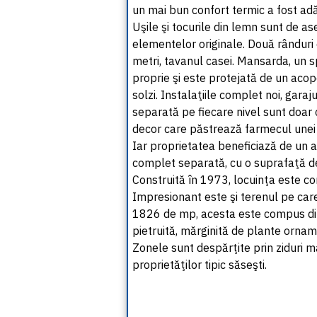
un mai bun confort termic a fost adă
Uşile şi tocurile din lemn sunt de a
elementelor originale. Două rânduri d
metri, tavanul casei. Mansarda, un 
proprie şi este protejată de un acope
solzi. Instalaţiile complet noi, gara
separată pe fiecare nivel sunt doar 
decor care păstrează farmecul unei l
Iar proprietatea beneficiază de un a
complet separată, cu o suprafaţă de
Construită în 1973, locuinţa este co
Impresionant este şi terenul pe care
1826 de mp, acesta este compus din 
pietruită, mărginită de plante orname
Zonele sunt despărţite prin ziduri m
proprietăţilor tipic săseşti.