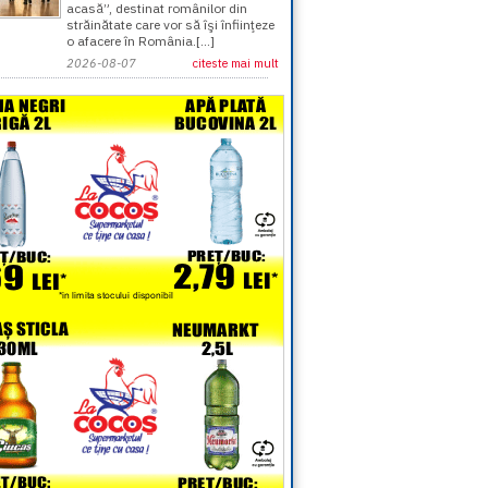
acasă”, destinat românilor din
străinătate care vor să îşi înfiinţeze
o afacere în România.[...]
2026-08-07
citeste mai mult