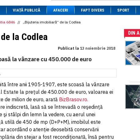
1 BRL
= 0.7714 RON
VIAȚĂ PUBLICĂ
1 CAD
= 3.1559 RON
AFACERI
FAPT DIVERS
SPORT
1 CHF
= 5.2813 RON
1 CNY
= 0.6015 RON
itia 6846
//
„Bijuteria imobiliară” de la Codlea
1 CZK
= 0.1993 RON
DIN 
1 DKK
= 0.6668 RON
 de la Codlea
1 EGP
= 0.0860 RON
1 HUF
= 1.2223 RON
Publicat la
13 noiembrie 2018
1 INR
= 0.0513 RON
1 JPY
= 3.0556 RON
oasă la vânzare cu 450.000 de euro
1 KRW
= 0.3047 RON
1 MDL
= 0.2538 RON
1 MXN
= 0.2227 RON
1 NOK
= 0.4191 RON
1 NZD
= 2.6097 RON
ită între anii 1905-1907, este scoasă la vânzare
1 PLN
= 1.1646 RON
cal Estate la preţul de 450.000 de euro, valoarea ei
1 RSD
= 0.0425 RON
te de milion de euro, arată
BizBrasov.ro.
1 RUB
= 0.0530 RON
1 SEK
= 0.4526 RON
ire indiscretă, lasă să se întrevadă o reşedinţă
1 TRY
= 0.1141 RON
 şi stâlpi din lemn la vedere, cu aerul unei
1 UAH
= 0.1048 RON
aţă utilă de 450 de mp (D+P+M), imobilul este
1 XDR
= 5.9383 RON
1 ZAR
= 0.2318 RON
tar acordând o atenţie deosebită conservării
mplăria din stejar a fost recondiţionată, însă pentru