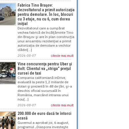
Fabrica Tino Braşov:
dezvoltatorul a primit autorizaţia
pentru demolare. În loc, blocuri
cu 3 etaje, nu cu 6, cum dorea
iniţial
Dezvoltatorul care a cumpărat
vechea fabrică de încălţăminte Tino
din Braşov şi are în plan construcţia
unui ansamblu rezidenţial a primit
autorizaţia de demolare a vechilor
clădiri[...]
2026-08-07
citeste mai mult
Vine concurenţa pentru Uber şi
Bolt: Clientul va „striga” preţul
cursei de taxi
Compania californiană inDrive,
evaluată la peste 1,2 miliarde de
dolari şi prezentă în 48 de ţări, şi-a
deschis oficial sucursală în
România, marcând intrarea unui
nou[...]
2026-08-07
citeste mai mult
200.000 de euro dacă te întorci
acasă
Guvernul a aprobat joi, 6 august,
programul „Diaspora investeşte