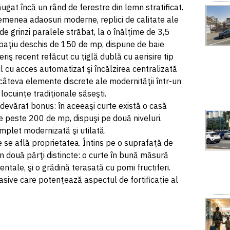
ugat încă un rând de ferestre din lemn stratificat.
semenea adaosuri moderne, replici de calitate ale
e grinzi paralele străbat, la o înălţime de 3,5
spaţiu deschis de 150 de mp, dispune de baie
riş recent refăcut cu ţiglă dublă cu aerisire tip
jul cu acces automatizat şi încălzirea centralizată
câteva elemente discrete ale modernităţii într-un
ocuinţe tradiţionale săseşti.
devărat bonus: în aceeaşi curte există o casă
 peste 200 de mp, dispuşi pe două niveluri.
mplet modernizată şi utilată.
 se află proprietatea. Întins pe o suprafaţă de
două părţi distincte: o curte în bună măsură
ntale, şi o grădină terasată cu pomi fructiferi.
asive care potenţează aspectul de fortificaţie al