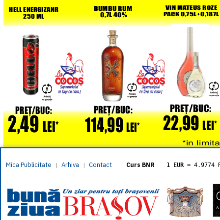
Mica Publicitate
Arhiva
Contact
|
|
Curs BNR
1 EUR
= 4.9774 
1 USD
= 4.3833 
1 GBP
= 5.8304 
1 XAU
= 464.461
1 AED
= 1.1933 
1 AUD
= 2.7957 
1 BGN
= 2.5449 