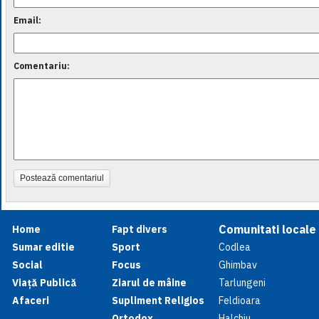
Email:
Comentariu:
Postează comentariul
Comunitati locale
Home
Fapt divers
Sumar editie
Sport
Codlea
Social
Focus
Ghimbav
Viață Publică
Ziarul de mâine
Tarlungeni
Afaceri
Supliment Religios
Feldioara
Ortodox
Halchiu