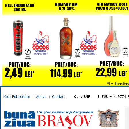
Mica Publicitate
Arhiva
Contact
|
|
Curs BNR
1 EUR
= 4.9774 
1 USD
= 4.3833 
1 GBP
= 5.8304 
1 XAU
= 464.461
1 AED
= 1.1933 
1 AUD
= 2.7957 
1 BGN
= 2.5449 