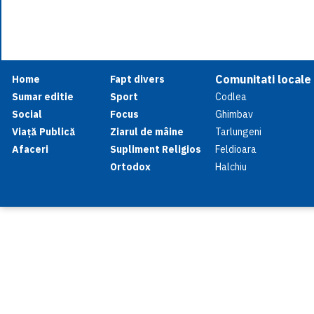
Comunitati locale
Home
Fapt divers
Sumar editie
Sport
Codlea
Social
Focus
Ghimbav
Viață Publică
Ziarul de mâine
Tarlungeni
Afaceri
Supliment Religios
Feldioara
Ortodox
Halchiu