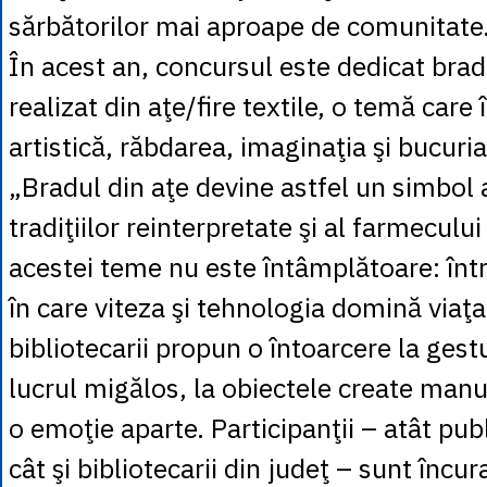
sărbătorilor mai aproape de comunitate
În acest an, concursul este dedicat brad
realizat din aţe/fire textile, o temă care
artistică, răbdarea, imaginaţia şi bucuri
„Bradul din aţe devine astfel un simbol al
tradiţiilor reinterpretate şi al farmecului
acestei teme nu este întâmplătoare: într
în care viteza şi tehnologia domină viaţa 
bibliotecarii propun o întoarcere la gestu
lucrul migălos, la obiectele create man
o emoţie aparte. Participanţii – atât pub
cât şi bibliotecarii din judeţ – sunt încur