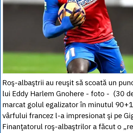
Roş-albaştrii au reuşit să scoată un punc
lui Eddy Harlem Gnohere - foto - (30 de 
marcat golul egalizator în minutul 90+1.
vârfului francez l-a impresionat şi pe Gig
Finanţatorul roş-albaştrilor a făcut o „r