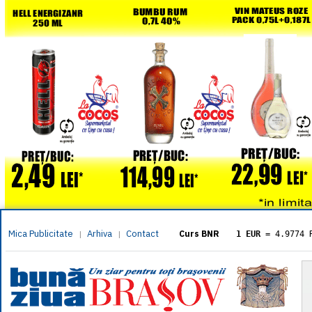
Mica Publicitate
Arhiva
Contact
|
|
Curs BNR
1 EUR
= 4.9774 
1 USD
= 4.3833 
1 GBP
= 5.8304 
1 XAU
= 464.461
1 AED
= 1.1933 
1 AUD
= 2.7957 
1 BGN
= 2.5449 