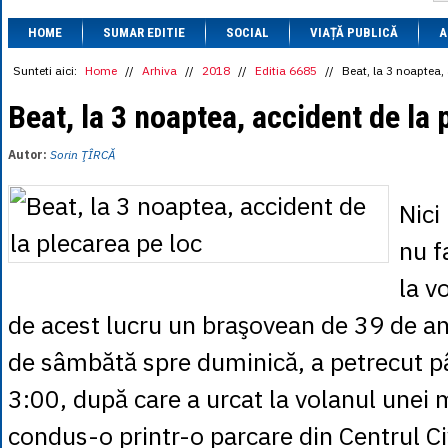
1 BRL
= 0.7714 
HOME
SUMAR EDITIE
SOCIAL
VIAȚĂ PUBLICĂ
1 CAD
= 3.1559 
A
1 CHF
= 5.2813 
1 CNY
= 0.6015 
Sunteti aici:
Home
//
Arhiva
//
2018
//
Editia 6685
//
Beat, la 3 noaptea, 
1 CZK
= 0.1993 
1 DKK
= 0.6668 
Beat, la 3 noaptea, accident de la 
1 EGP
= 0.0860 
1 HUF
= 1.2223 
Autor:
Sorin ŢÎRCĂ
1 INR
= 0.0513 
1 JPY
= 3.0556 
1 KRW
= 0.3047 
Nici
1 MDL
= 0.2538 
1 MXN
= 0.2227 
nu f
1 NOK
= 0.4191 
1 NZD
= 2.6097 
la v
1 PLN
= 1.1646 
1 RSD
= 0.0425 
de acest lucru un braşovean de 39 de an
1 RUB
= 0.0530 
1 SEK
= 0.4526 
de sâmbătă spre duminică, a petrecut p
1 TRY
= 0.1141 
1 UAH
= 0.1048 
3:00, după care a urcat la volanul unei 
1 XDR
= 5.9383 
1 ZAR
= 0.2318 
condus-o printr-o parcare din Centrul Ci