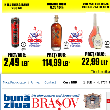
Mica Publicitate
Arhiva
Contact
|
|
Curs BNR
1 EUR
= 4.9774 
1 USD
= 4.3833 
1 GBP
= 5.8304 
1 XAU
= 464.461
1 AED
= 1.1933 
1 AUD
= 2.7957 
1 BGN
= 2.5449 