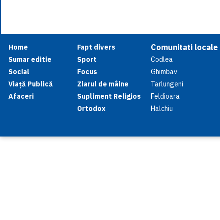
Comunitati locale
Home
Fapt divers
Sumar editie
Sport
Codlea
Social
Focus
Ghimbav
Viață Publică
Ziarul de mâine
Tarlungeni
Afaceri
Supliment Religios
Feldioara
Ortodox
Halchiu