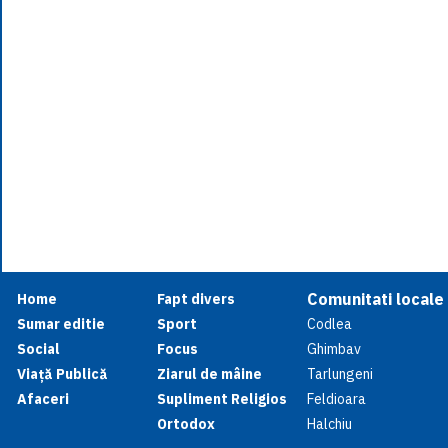
Comunitati locale
Home
Fapt divers
Sumar editie
Sport
Codlea
Social
Focus
Ghimbav
Viață Publică
Ziarul de mâine
Tarlungeni
Afaceri
Supliment Religios
Feldioara
Ortodox
Halchiu