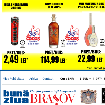
Mica Publicitate
Arhiva
Contact
|
|
Curs BNR
1 EUR
= 4.9774 
1 USD
= 4.3833 
1 GBP
= 5.8304 
1 XAU
= 464.461
1 AED
= 1.1933 
1 AUD
= 2.7957 
1 BGN
= 2.5449 