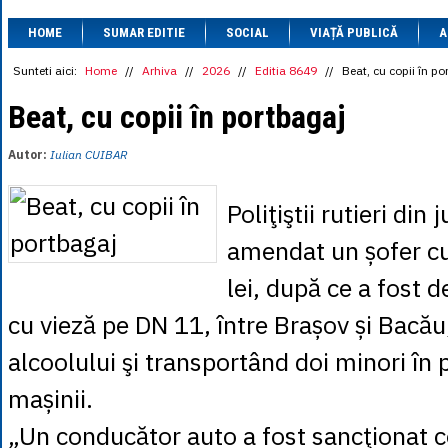
1 BRL
= 0.7714 
HOME
SUMAR EDITIE
SOCIAL
VIAȚĂ PUBLICĂ
1 CAD
= 3.1559 
A
1 CHF
= 5.2813 
1 CNY
= 0.6015 
Sunteti aici:
Home
//
Arhiva
//
2026
//
Editia 8649
//
Beat, cu copii în po
1 CZK
= 0.1993 
1 DKK
= 0.6668 
Beat, cu copii în portbagaj
1 EGP
= 0.0860 
1 HUF
= 1.2223 
Autor:
Iulian CUIBAR
1 INR
= 0.0513 
1 JPY
= 3.0556 
1 KRW
= 0.3047 
Poliţiştii rutieri din
1 MDL
= 0.2538 
1 MXN
= 0.2227 
amendat un șofer c
1 NOK
= 0.4191 
1 NZD
= 2.6097 
lei, după ce a fost d
1 PLN
= 1.1646 
1 RSD
= 0.0425 
cu vieză pe DN 11, între Brașov și Bacău
1 RUB
= 0.0530 
1 SEK
= 0.4526 
alcoolului şi transportând doi minori în 
1 TRY
= 0.1141 
1 UAH
= 0.1048 
mașinii.
1 XDR
= 5.9383 
1 ZAR
= 0.2318 
„Un conducător auto a fost sancţionat 