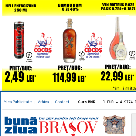
Mica Publicitate
Arhiva
Contact
|
|
Curs BNR
1 EUR
= 4.9774 
1 USD
= 4.3833 
1 GBP
= 5.8304 
1 XAU
= 464.461
1 AED
= 1.1933 
1 AUD
= 2.7957 
1 BGN
= 2.5449 