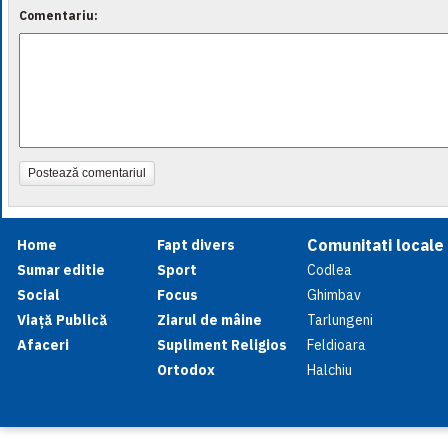
Comentariu:
Postează comentariul
Comunitati locale
Home
Fapt divers
Sumar editie
Sport
Codlea
Social
Focus
Ghimbav
Viață Publică
Ziarul de mâine
Tarlungeni
Afaceri
Supliment Religios
Feldioara
Ortodox
Halchiu