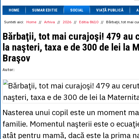
1 BRL
= 0.7714 
HOME
SUMAR EDITIE
SOCIAL
VIAȚĂ PUBLICĂ
1 CAD
= 3.1559 
A
1 CHF
= 5.2813 
1 CNY
= 0.6015 
Sunteti aici:
Home
//
Arhiva
//
2026
//
Editia 8610
//
Bărbaţii, tot mai cu
1 CZK
= 0.1993 
1 DKK
= 0.6668 
Bărbaţii, tot mai curajoşi! 479 au 
1 EGP
= 0.0860 
la naşteri, taxa e de 300 de lei la 
1 HUF
= 1.2223 
1 INR
= 0.0513 
Braşov
1 JPY
= 3.0556 
1 KRW
= 0.3047 
1 MDL
= 0.2538 
Autor:
1 MXN
= 0.2227 
1 NOK
= 0.4191 
1 NZD
= 2.6097 
1 PLN
= 1.1646 
1 RSD
= 0.0425 
1 RUB
= 0.0530 
1 SEK
= 0.4526 
Nasterea unui copil este un moment ma
1 TRY
= 0.1141 
1 UAH
= 0.1048 
familie. Momentul naşterii este o ecuaţ
1 XDR
= 5.9383 
1 ZAR
= 0.2318 
atât pentru mamă, dacă este la prima naş