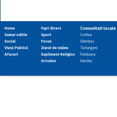
Comunitati locale
Home
Fapt divers
Sumar editie
Sport
Codlea
Social
Focus
Ghimbav
Viață Publică
Ziarul de mâine
Tarlungeni
Afaceri
Supliment Religios
Feldioara
Ortodox
Halchiu