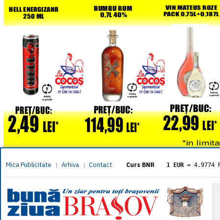
Mica Publicitate
Arhiva
Contact
|
|
Curs BNR
1 EUR
= 4.9774 
1 USD
= 4.3833 
1 GBP
= 5.8304 
1 XAU
= 464.461
1 AED
= 1.1933 
1 AUD
= 2.7957 
1 BGN
= 2.5449 