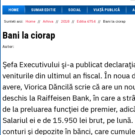
1 BRL
= 0.7714 
HOME
SUMAR EDITIE
SOCIAL
VIAȚĂ PUBLICĂ
1 CAD
= 3.1559 
A
1 CHF
= 5.2813 
1 CNY
= 0.6015 
Sunteti aici:
Home
//
Arhiva
//
2018
//
Editia 6754
//
Bani la ciorap
1 CZK
= 0.1993 
1 DKK
= 0.6668 
Bani la ciorap
1 EGP
= 0.0860 
1 HUF
= 1.2223 
Autor:
1 INR
= 0.0513 
1 JPY
= 3.0556 
1 KRW
= 0.3047 
Şefa Executivului şi-a publicat declaraţi
1 MDL
= 0.2538 
1 MXN
= 0.2227 
veniturile din ultimul an fiscal. În noua 
1 NOK
= 0.4191 
1 NZD
= 2.6097 
avere, Viorica Dăncilă scrie că are un no
1 PLN
= 1.1646 
1 RSD
= 0.0425 
deschis la Raiffeisen Bank, în care a str
1 RUB
= 0.0530 
1 SEK
= 0.4526 
de la preluarea funcţiei de premier, adică
1 TRY
= 0.1141 
1 UAH
= 0.1048 
Salariul ei e de 15.950 lei brut, pe lună.
1 XDR
= 5.9383 
1 ZAR
= 0.2318 
conturi şi depozite în bănci, care cumu