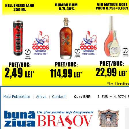
Mica Publicitate
Arhiva
Contact
|
|
Curs BNR
1 EUR
= 4.9774 
1 USD
= 4.3833 
1 GBP
= 5.8304 
1 XAU
= 464.461
1 AED
= 1.1933 
1 AUD
= 2.7957 
1 BGN
= 2.5449 