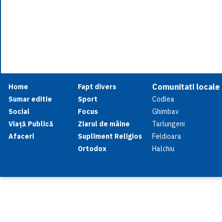
Comunitati locale
Home
Fapt divers
Sumar editie
Sport
Codlea
Social
Focus
Ghimbav
Viață Publică
Ziarul de mâine
Tarlungeni
Afaceri
Supliment Religios
Feldioara
Ortodox
Halchiu