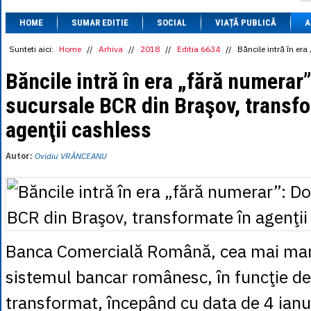
1 BRL
= 0.7714 
HOME
SUMAR EDITIE
SOCIAL
VIAȚĂ PUBLICĂ
1 CAD
= 3.1559 
A
1 CHF
= 5.2813 
1 CNY
= 0.6015 
Sunteti aici:
Home
//
Arhiva
//
2018
//
Editia 6634
//
Băncile intră în er
1 CZK
= 0.1993 
1 DKK
= 0.6668 
Băncile intră în era „fără numerar
1 EGP
= 0.0860 
sucursale BCR din Braşov, transfo
1 HUF
= 1.2223 
1 INR
= 0.0513 
agenţii cashless
1 JPY
= 3.0556 
1 KRW
= 0.3047 
1 MDL
= 0.2538 
Autor:
Ovidiu VRÂNCEANU
1 MXN
= 0.2227 
1 NOK
= 0.4191 
1 NZD
= 2.6097 
1 PLN
= 1.1646 
1 RSD
= 0.0425 
1 RUB
= 0.0530 
1 SEK
= 0.4526 
Banca Comercială Română, cea mai mar
1 TRY
= 0.1141 
1 UAH
= 0.1048 
sistemul bancar românesc, în funcţie de 
1 XDR
= 5.9383 
1 ZAR
= 0.2318 
transformat, începând cu data de 4 ianu