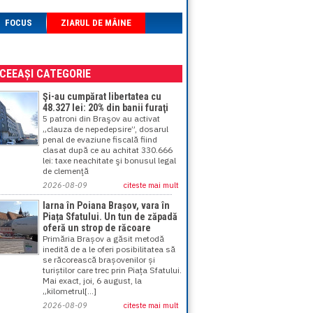
FOCUS
ZIARUL DE MÂINE
ACEEAȘI CATEGORIE
Şi-au cumpărat libertatea cu
48.327 lei: 20% din banii furaţi
5 patroni din Braşov au activat
„clauza de nepedepsire”, dosarul
penal de evaziune fiscală fiind
clasat după ce au achitat 330.666
lei: taxe neachitate şi bonusul legal
de clemenţă
2026-08-09
citeste mai mult
Iarna în Poiana Brașov, vara în
Piața Sfatului. Un tun de zăpadă
oferă un strop de răcoare
Primăria Brașov a găsit metodă
inedită de a le oferi posibilitatea să
se răcorească brașovenilor și
turiștilor care trec prin Piața Sfatului.
Mai exact, joi, 6 august, la
„kilometrul[...]
2026-08-09
citeste mai mult