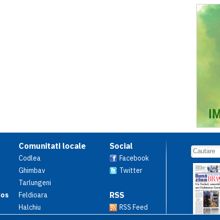
Comunitati locale
Social
Codlea
Facebook
Ghimbav
Twitter
Tarlungeni
RSS
ios
Feldioara
Halchiu
RSS Feed