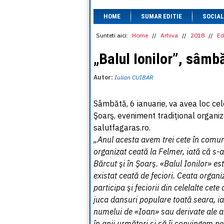
HOME
SUMAR EDITIE
SOCIAL
Sunteti aici:
Home
//
Arhiva
//
2018
//
Ed
„Balul Ionilor”, sâmbă
Autor:
Iulian CUIBAR
Sâmbătă, 6 ianuarie, va avea loc cel
Şoarş, eveniment tradiţional organiza
salutfagaras.ro.
„Anul acesta avem trei cete în comun
organizat ceată la Felmer, iată că s
Bărcut şi în Şoarş. «Balul Ionilor» es
existat ceată de feciori. Ceata organi
participa şi feciorii din celelalte cete 
juca dansuri populare toată seara, iar
numelui de «Ioan» sau derivate ale a
în anii următori şi să îi convingem pe