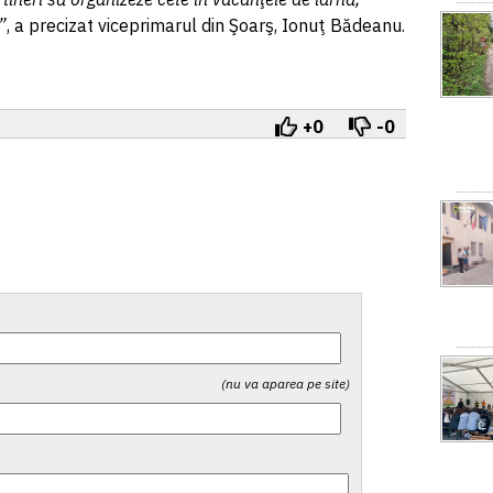
”
, a precizat viceprimarul din Şoarş, Ionuţ Bădeanu.
+0
-0
(nu va aparea pe site)