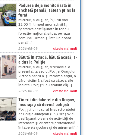
Pădurea deja monitorizată în
anchetă penală, sătean prins la
furat
Miercuri, 5 august, în jurul orei
12:00, în timpul unor activităţi
operative desfăşurate în fondul
forestier naţional situat pe raza
comunei Ormeniş, într-un dosar
penal[...]
2026-08-09
citeste mai mult
Bătută în stradă, bătută acasă, s-
a dus la Poliţie
Miercuri, 5 august, o femeie s-a
prezentat la sediul Poliţiei Oraşului
Victoria penru a-şi reclama soţul, a
cărui victimă a fost cu câteva zile
înainte. Poliţiştii au stabilit că[...]
2026-08-09
citeste mai mult
Tinerii din taberele din Braşov,
încurajaţi să devină poliţişti
Poliţiştii din cadrul Inspectoratului
de Poliţie Judeţean (IPJ) Braşov au
desfăşurat o serie de activităţi de
informare şi orientare profesională
în taberele şcolare şi de agrement[...]
2026-08-09
citeste mai mult