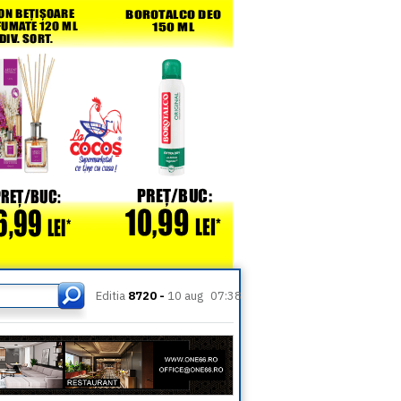
Editia
8720 -
10 aug
07:38