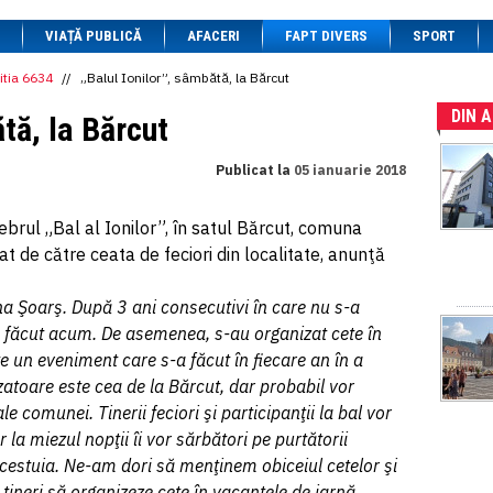
1 BRL
= 0.7714 RON
VIAȚĂ PUBLICĂ
1 CAD
= 3.1559 RON
AFACERI
FAPT DIVERS
SPORT
1 CHF
= 5.2813 RON
1 CNY
= 0.6015 RON
itia 6634
//
„Balul Ionilor”, sâmbătă, la Bărcut
1 CZK
= 0.1993 RON
DIN 
1 DKK
= 0.6668 RON
tă, la Bărcut
1 EGP
= 0.0860 RON
1 HUF
= 1.2223 RON
Publicat la
05 ianuarie 2018
1 INR
= 0.0513 RON
1 JPY
= 3.0556 RON
1 KRW
= 0.3047 RON
ebrul „Bal al Ionilor”, în satul Bărcut, comuna
1 MDL
= 0.2538 RON
t de către ceata de feciori din localitate, anunţă
1 MXN
= 0.2227 RON
1 NOK
= 0.4191 RON
1 NZD
= 2.6097 RON
a Şoarş. După 3 ani consecutivi în care nu s-a
1 PLN
= 1.1646 RON
-a făcut acum. De asemenea, s-au organizat cete în
1 RSD
= 0.0425 RON
1 RUB
= 0.0530 RON
te un eveniment care s-a făcut în fiecare an în a
1 SEK
= 0.4526 RON
zatoare este cea de la Bărcut, dar probabil vor
1 TRY
= 0.1141 RON
ale comunei. Tinerii feciori şi participanţii la bal vor
1 UAH
= 0.1048 RON
1 XDR
= 5.9383 RON
 la miezul nopţii îi vor sărbători pe purtătorii
1 ZAR
= 0.2318 RON
cestuia. Ne-am dori să menţinem obiceiul cetelor şi
 tineri să organizeze cete în vacanţele de iarnă,