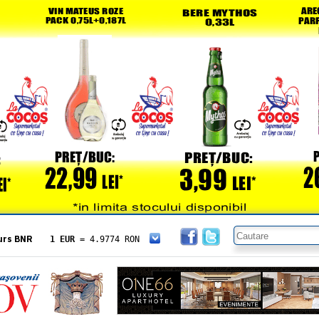
urs BNR
1 EUR
= 4.9774 RON
1 USD
= 4.3833 RON
1 GBP
= 5.8304 RON
1 XAU
= 464.4611 RON
1 AED
= 1.1933 RON
1 AUD
= 2.7957 RON
1 BGN
= 2.5449 RON