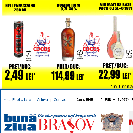
Mica Publicitate
Arhiva
Contact
|
|
Curs BNR
1 EUR
= 4.9774 
1 USD
= 4.3833 
1 GBP
= 5.8304 
1 XAU
= 464.461
1 AED
= 1.1933 
1 AUD
= 2.7957 
1 BGN
= 2.5449 