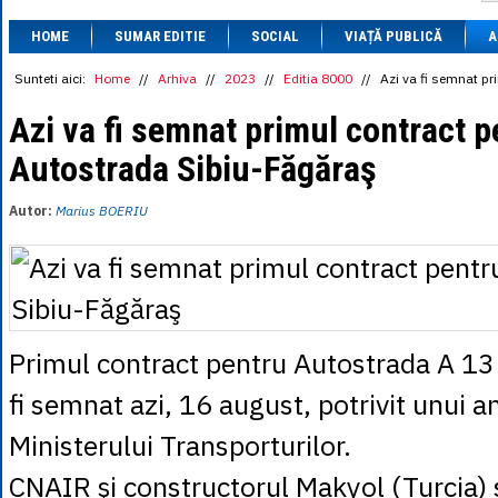
1 BRL
= 0.7714 
HOME
SUMAR EDITIE
SOCIAL
VIAȚĂ PUBLICĂ
1 CAD
= 3.1559 
A
1 CHF
= 5.2813 
1 CNY
= 0.6015 
Sunteti aici:
Home
//
Arhiva
//
2023
//
Editia 8000
//
Azi va fi semnat p
1 CZK
= 0.1993 
1 DKK
= 0.6668 
Azi va fi semnat primul contract p
1 EGP
= 0.0860 
Autostrada Sibiu-Făgăraş
1 HUF
= 1.2223 
1 INR
= 0.0513 
1 JPY
= 3.0556 
Autor:
Marius BOERIU
1 KRW
= 0.3047 
1 MDL
= 0.2538 
1 MXN
= 0.2227 
1 NOK
= 0.4191 
1 NZD
= 2.6097 
1 PLN
= 1.1646 
1 RSD
= 0.0425 
Primul contract pentru Autostrada A 13
1 RUB
= 0.0530 
1 SEK
= 0.4526 
fi semnat azi, 16 august, potrivit unui an
1 TRY
= 0.1141 
1 UAH
= 0.1048 
Ministerului Transporturilor.
1 XDR
= 5.9383 
1 ZAR
= 0.2318 
CNAIR şi constructorul Makyol (Turcia