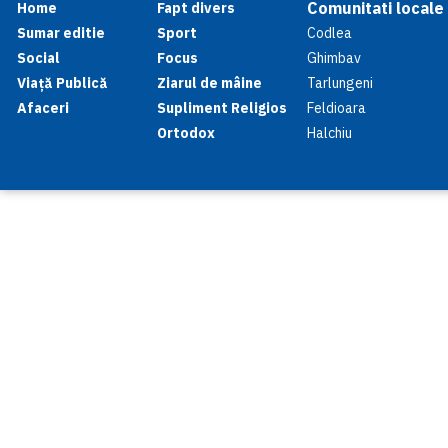
Comunitati locale
Home
Fapt divers
Sumar editie
Sport
Codlea
Social
Focus
Ghimbav
Viață Publică
Ziarul de mâine
Tarlungeni
Afaceri
Supliment Religios
Feldioara
Ortodox
Halchiu