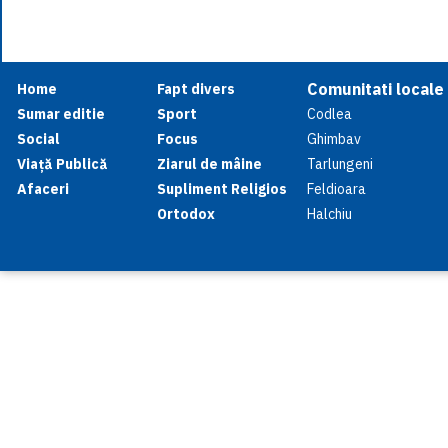
Comunitati locale
Home
Fapt divers
Sumar editie
Sport
Codlea
Social
Focus
Ghimbav
Viață Publică
Ziarul de mâine
Tarlungeni
Afaceri
Supliment Religios
Feldioara
Ortodox
Halchiu