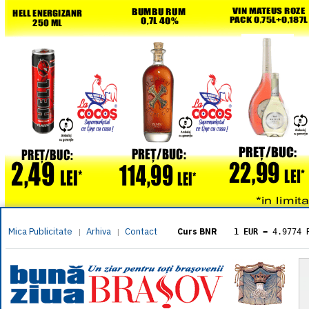
Mica Publicitate
Arhiva
Contact
|
|
Curs BNR
1 EUR
= 4.9774 
1 USD
= 4.3833 
1 GBP
= 5.8304 
1 XAU
= 464.461
1 AED
= 1.1933 
1 AUD
= 2.7957 
1 BGN
= 2.5449 