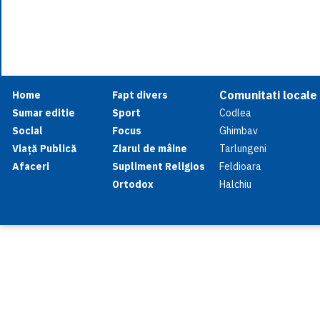
Comunitati locale
Home
Fapt divers
Sumar editie
Sport
Codlea
Social
Focus
Ghimbav
Viață Publică
Ziarul de mâine
Tarlungeni
Afaceri
Supliment Religios
Feldioara
Ortodox
Halchiu