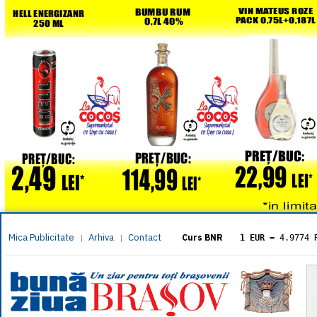
Mica Publicitate
Arhiva
Contact
|
|
Curs BNR
1 EUR
= 4.9774 
1 USD
= 4.3833 
1 GBP
= 5.8304 
1 XAU
= 464.461
1 AED
= 1.1933 
1 AUD
= 2.7957 
1 BGN
= 2.5449 