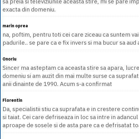
sa preia si televiziunile aceasta stire, mi se pare imp
exacta din domeniu.
marin oprea
na, poftim, pentru toti cei care ziceau ca suntem vai d
padurile.. se pare ca e fix invers si ma bucur sa aud 
Onoriu
Sincer ma asteptam ca aceasta stire sa apara, lucrez
domeniu si am auzit din mai multe surse ca suprafata
anii dinainte de 1990. Acum s-a confirmat
Florentin
Da, specialistii stiu ca suprafata e in crestere conti
si taiat. Cei care defriseaza in loc sa intre in adancul
aproape de sosele si de asta pare ca e defrisatat to