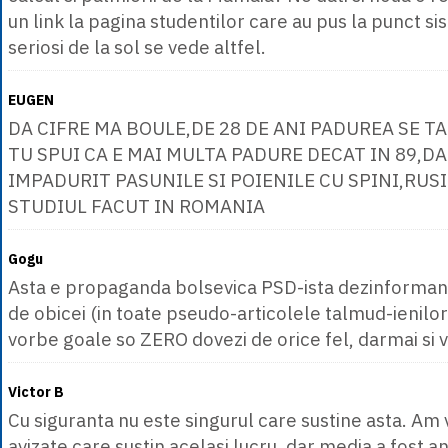
un link la pagina studentilor care au pus la punct sis
seriosi de la sol se vede altfel.
EUGEN
DA CIFRE MA BOULE,DE 28 DE ANI PADUREA SE TAI
TU SPUI CA E MAI MULTA PADURE DECAT IN 89,DA 
IMPADURIT PASUNILE SI POIENILE CU SPINI,RUSIN
STUDIUL FACUT IN ROMANIA
Gogu
Asta e propaganda bolsevica PSD-ista dezinformant
de obicei (in toate pseudo-articolele talmud-ienilor 
vorbe goale so ZERO dovezi de orice fel, darmai si v
Victor B
Cu siguranta nu este singurul care sustine asta. Am
avizate care sustin acelasi lucru, dar media a fost a