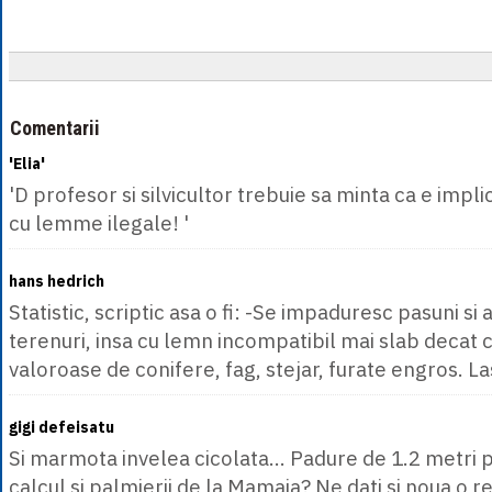
Comentarii
'Elia'
'D profesor si silvicultor trebuie sa minta ca e implic
cu lemme ilegale! '
hans hedrich
Statistic, scriptic asa o fi: -Se impaduresc pasuni s
terenuri, insa cu lemn incompatibil mai slab decat ce
valoroase de conifere, fag, stejar, furate engros. 
gigi defeisatu
Si marmota invelea cicolata... Padure de 1.2 metri pa
calcul si palmierii de la Mamaia? Ne dati si noua o r