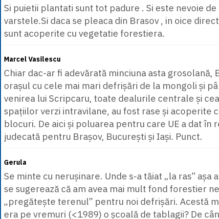
Si puietii plantati sunt tot padure . Si este nevoie d
varstele.Si daca se pleaca din Brasov , in oice direc
sunt acoperite cu vegetatie forestiera.
Marcel Vasilescu
Chiar dac-ar fi adevărată minciuna asta grosolană, 
orașul cu cele mai mari defrișări de la mongoli și pâ
venirea lui Scripcaru, toate dealurile centrale și c
spațiilor verzi intravilane, au fost rase și acoperite 
blocuri. De aici și poluarea pentru care UE a dat în
judecată pentru Brașov, București și Iași. Punct.
Gerula
Se minte cu nerușinare. Unde s-a tăiat „la ras” așa a
se sugerează că am avea mai mult fond forestier ne 
„pregătește terenul” pentru noi defrișări. Acestă
era pe vremuri (<1989) o școală de tablagii? De câ