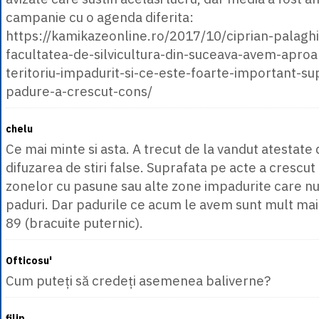
campanie cu o agenda diferita:
https://kamikazeonline.ro/2017/10/ciprian-palagh
facultatea-de-silvicultura-din-suceava-avem-apro
teritoriu-impadurit-si-ce-este-foarte-important-su
padure-a-crescut-cons/
chelu
Ce mai minte si asta. A trecut de la vandut atestate
difuzarea de stiri false. Suprafata pe acte a crescut
zonelor cu pasune sau alte zone impadurite care nu
paduri. Dar padurile ce acum le avem sunt mult mai
89 (bracuite puternic).
Ofticosu'
Cum puteți să credeți asemenea baliverne?
filip