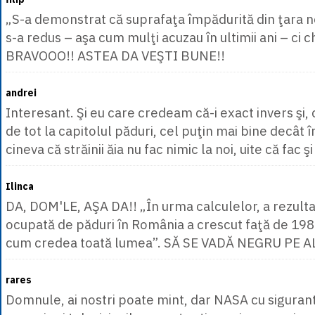
„S-a demonstrat că suprafaţa împădurită din ţara n
s-a redus – aşa cum mulţi acuzau în ultimii ani – ci c
BRAVOOO!! ASTEA DA VEŞTI BUNE!!
andrei
Interesant. Şi eu care credeam că-i exact invers şi,
de tot la capitolul păduri, cel puţin mai bine decât î
cineva că străinii ăia nu fac nimic la noi, uite că fac ş
Ilinca
DA, DOM'LE, AŞA DA!! „În urma calculelor, a rezulta
ocupată de păduri în România a crescut faţă de 1989
cum credea toată lumea”. SĂ SE VADĂ NEGRU PE A
rares
Domnule, ai nostri poate mint, dar NASA cu sigurant