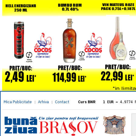
Mica Publicitate
Arhiva
Contact
|
|
Curs BNR
1 EUR
= 4.9774 
1 USD
= 4.3833 
1 GBP
= 5.8304 
1 XAU
= 464.461
1 AED
= 1.1933 
1 AUD
= 2.7957 
1 BGN
= 2.5449 