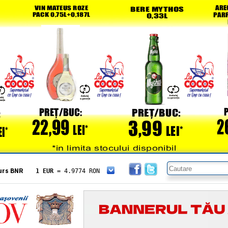
urs BNR
1 EUR
= 4.9774 RON
1 USD
= 4.3833 RON
1 GBP
= 5.8304 RON
1 XAU
= 464.4611 RON
1 AED
= 1.1933 RON
1 AUD
= 2.7957 RON
1 BGN
= 2.5449 RON