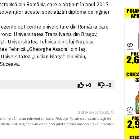
tronică din România care a obţinut în anul 2017
lvenţilor acestei specializări diploma de inginer
prezente opt centre universitare din România care
onic: Universitatea Transilvania din Braşov,
şti, Universitatea Tehnică din Cluj-Napoca,
atea Tehnică „Gheorghe Asachi” din Iaşi,
 Universitatea „Lucian Blaga” din Sibiu,
 Suceava.
+0
-0
2018-05-03 15:51:45
dar bine că nu au reinventat roata. Roboței (kituri sau asamblați) de
zinele. Ești inginer bun dacă poți pilota drone indoor? Ceva inovator