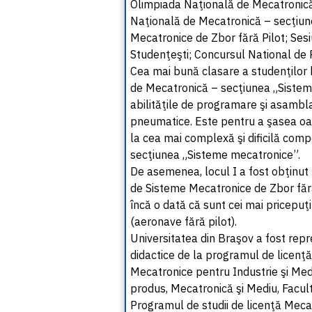
Olimpiada Naţională de Mecatronică
Naţională de Mecatronică – secţiun
Mecatronice de Zbor fără Pilot; Sesi
Studenţeşti; Concursul National de R
Cea mai bună clasare a studenţilor b
de Mecatronică – secţiunea „Sisteme
abilităţile de programare şi asambla
pneumatice. Este pentru a şasea oară
la cea mai complexă şi dificilă com
secţiunea „Sisteme mecatronice”.
De asemenea, locul I a fost obţinut ş
de Sisteme Mecatronice de Zbor fără
încă o dată că sunt cei mai pricepuţ
(aeronave fără pilot).
Universitatea din Braşov a fost rep
didactice de la programul de licenţ
Mecatronice pentru Industrie şi Med
produs, Mecatronică şi Mediu, Facul
Programul de studii de licenţă Mecat