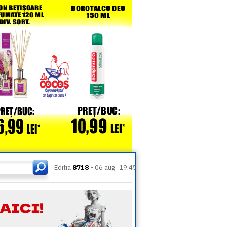
Editia
8718 -
06 aug
19:45