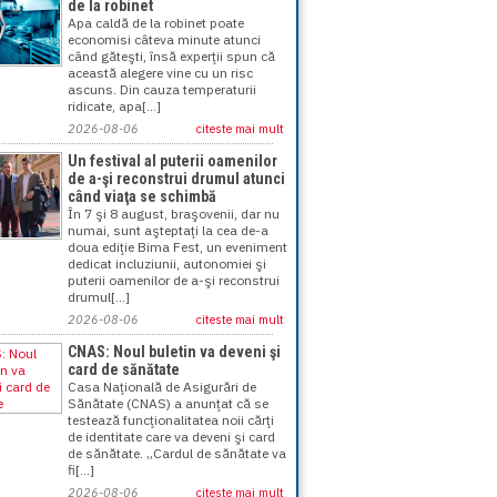
de la robinet
Apa caldă de la robinet poate
economisi câteva minute atunci
când găteşti, însă experţii spun că
această alegere vine cu un risc
ascuns. Din cauza temperaturii
ridicate, apa[...]
2026-08-06
citeste mai mult
Un festival al puterii oamenilor
de a-şi reconstrui drumul atunci
când viaţa se schimbă
În 7 şi 8 august, braşovenii, dar nu
numai, sunt aşteptaţi la cea de-a
doua ediţie Bima Fest, un eveniment
dedicat incluziunii, autonomiei şi
puterii oamenilor de a-şi reconstrui
drumul[...]
2026-08-06
citeste mai mult
CNAS: Noul buletin va deveni şi
card de sănătate
Casa Naţională de Asigurări de
Sănătate (CNAS) a anunţat că se
testează funcţionalitatea noii cărţi
de identitate care va deveni şi card
de sănătate. „Cardul de sănătate va
fi[...]
2026-08-06
citeste mai mult