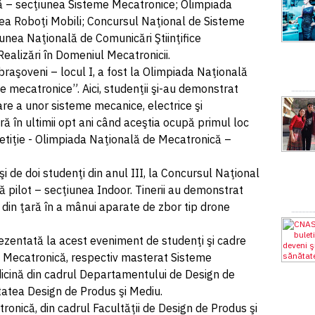
 – secţiunea Sisteme Mecatronice; Olimpiada
ea Roboţi Mobili; Concursul Naţional de Sisteme
unea Naţională de Comunicări Ştiinţifice
ealizări în Domeniul Mecatronicii.
raşoveni – locul I, a fost la Olimpiada Naţională
 mecatronice”. Aici, studenţii şi-au demonstrat
re a unor sisteme mecanice, electrice şi
 în ultimii opt ani când aceştia ocupă primul loc
petiţie - Olimpiada Naţională de Mecatronică –
i de doi studenţi din anul III, la Concursul Naţional
 pilot – secţiunea Indoor. Tinerii au demonstrat
i din ţară în a mânui aparate de zbor tip drone
rezentată la acest eveniment de studenţi şi cadre
ă Mecatronică, respectiv masterat Sisteme
icină din cadrul Departamentului de Design de
tatea Design de Produs şi Mediu.
ronică, din cadrul Facultăţii de Design de Produs şi