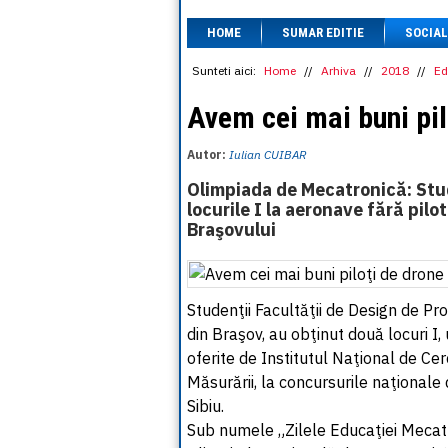
HOME
SUMAR EDITIE
SOCIAL
Sunteti aici:
Home
//
Arhiva
//
2018
//
Ed
Avem cei mai buni pil
Autor:
Iulian CUIBAR
Olimpiada de Mecatronică: Stud
locurile I la aeronave fără pil
Braşovului
Studenţii Facultăţii de Design de Pro
din Braşov, au obţinut două locuri I, 
oferite de Institutul Naţional de C
Măsurării, la concursurile naţional
Sibiu.
Sub numele „Zilele Educaţiei Mecatro