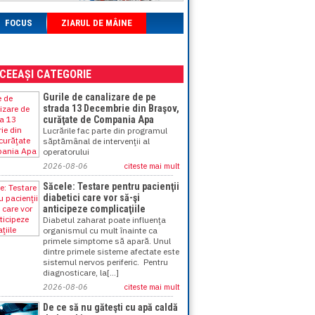
FOCUS
ZIARUL DE MÂINE
ACEEAȘI CATEGORIE
Gurile de canalizare de pe
strada 13 Decembrie din Braşov,
curăţate de Compania Apa
Lucrările fac parte din programul
săptămânal de intervenţii al
operatorului
2026-08-06
citeste mai mult
Săcele: Testare pentru pacienţii
diabetici care vor să-şi
anticipeze complicaţiile
Diabetul zaharat poate influenţa
organismul cu mult înainte ca
primele simptome să apară. Unul
dintre primele sisteme afectate este
sistemul nervos periferic. Pentru
diagnosticare, la[...]
2026-08-06
citeste mai mult
De ce să nu găteşti cu apă caldă