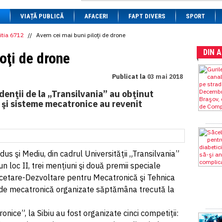
1 BRL
= 0.7714 RON
VIAȚĂ PUBLICĂ
1 CAD
= 3.1559 RON
AFACERI
FAPT DIVERS
SPORT
1 CHF
= 5.2813 RON
1 CNY
= 0.6015 RON
itia 6712
//
Avem cei mai buni piloţi de drone
1 CZK
= 0.1993 RON
DIN 
1 DKK
= 0.6668 RON
oţi de drone
1 EGP
= 0.0860 RON
1 HUF
= 1.2223 RON
Publicat la
03 mai 2018
1 INR
= 0.0513 RON
1 JPY
= 3.0556 RON
enţii de la „Transilvania” au obţinut
1 KRW
= 0.3047 RON
ot şi sisteme mecatronice au revenit
1 MDL
= 0.2538 RON
1 MXN
= 0.2227 RON
1 NOK
= 0.4191 RON
1 NZD
= 2.6097 RON
1 PLN
= 1.1646 RON
1 RSD
= 0.0425 RON
dus şi Mediu, din cadrul Universităţii „Transilvania”
1 RUB
= 0.0530 RON
un loc II, trei menţiuni şi două premii speciale
1 SEK
= 0.4526 RON
ercetare-Dezvoltare pentru Mecatronică şi Tehnica
1 TRY
= 0.1141 RON
1 UAH
= 0.1048 RON
e de mecatronică organizate săptămâna trecută la
1 XDR
= 5.9383 RON
1 ZAR
= 0.2318 RON
nice”, la Sibiu au fost organizate cinci competiţii: