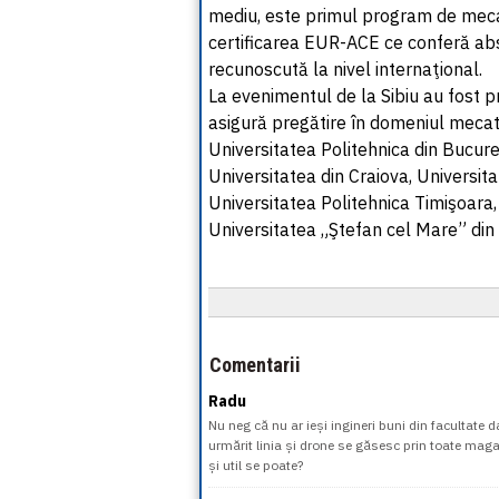
mediu, este primul program de meca
certificarea EUR-ACE ce conferă abso
recunoscută la nivel internaţional.
La evenimentul de la Sibiu au fost 
asigură pregătire în domeniul mecatr
Universitatea Politehnica din Bucure
Universitatea din Craiova, Universit
Universitatea Politehnica Timişoara,
Universitatea „Ştefan cel Mare” din
Comentarii
Radu
Nu neg că nu ar ieși ingineri buni din facultate 
urmărit linia și drone se găsesc prin toate maga
și util se poate?