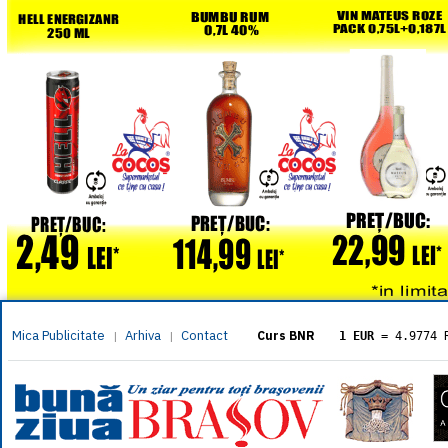
Mica Publicitate
Arhiva
Contact
|
|
Curs BNR
1 EUR
= 4.9774 
1 USD
= 4.3833 
1 GBP
= 5.8304 
1 XAU
= 464.461
1 AED
= 1.1933 
1 AUD
= 2.7957 
1 BGN
= 2.5449 