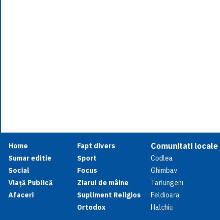
Comunitati locale
Home
Fapt divers
Sumar editie
Sport
Codlea
Social
Focus
Ghimbav
Viață Publică
Ziarul de mâine
Tarlungeni
Afaceri
Supliment Religios
Feldioara
Ortodox
Halchiu