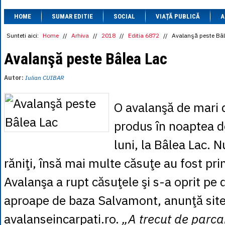
1 BRL
= 0.7714 
HOME
SUMAR EDITIE
SOCIAL
VIAȚĂ PUBLICĂ
1 CAD
= 3.1559 
A
1 CHF
= 5.2813 
1 CNY
= 0.6015 
Sunteti aici:
Home
//
Arhiva
//
2018
//
Editia 6872
//
Avalanşă peste Bâl
1 CZK
= 0.1993 
1 DKK
= 0.6668 
Avalanşă peste Bâlea Lac
1 EGP
= 0.0860 
1 HUF
= 1.2223 
Autor:
Iulian CUIBAR
1 INR
= 0.0513 
1 JPY
= 3.0556 
1 KRW
= 0.3047 
O avalanşă de mari 
1 MDL
= 0.2538 
1 MXN
= 0.2227 
produs în noaptea d
1 NOK
= 0.4191 
1 NZD
= 2.6097 
luni, la Bâlea Lac. N
1 PLN
= 1.1646 
1 RSD
= 0.0425 
răniţi, însă mai multe căsuţe au fost pr
1 RUB
= 0.0530 
1 SEK
= 0.4526 
Avalanşa a rupt căsuţele şi s-a oprit pe 
1 TRY
= 0.1141 
1 UAH
= 0.1048 
aproape de baza Salvamont, anunţă site
1 XDR
= 5.9383 
1 ZAR
= 0.2318 
avalanseincarpati.ro.
„A trecut de parca