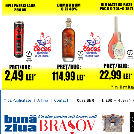
Mica Publicitate
Arhiva
Contact
|
|
Curs BNR
1 EUR
= 4.9774 
1 USD
= 4.3833 
1 GBP
= 5.8304 
1 XAU
= 464.461
1 AED
= 1.1933 
1 AUD
= 2.7957 
1 BGN
= 2.5449 