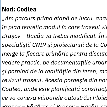
Nod: Codlea
„Am parcurs prima etapă de lucru, anal
în plan teoretic modul în care traseul vi
Braşov – Bacău va trebui modificat. În 
specialiştii CNIR şi proiectanţii de la C
merge la fiecare primărie pentru discut
vedere practic, pe documentaţiile urban
şi pornind de la realităţile din teren, mo
revizuit traseul. Acesta porneşte din no
Codlea, unde este planificată construcţi
ce va conexa viitoarele autostrăzi Ploie
Braşov – Făgăraş şi Braşov – Bacău, st