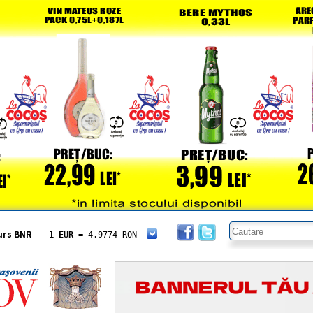
urs BNR
1 EUR
= 4.9774 RON
1 USD
= 4.3833 RON
1 GBP
= 5.8304 RON
1 XAU
= 464.4611 RON
1 AED
= 1.1933 RON
1 AUD
= 2.7957 RON
1 BGN
= 2.5449 RON