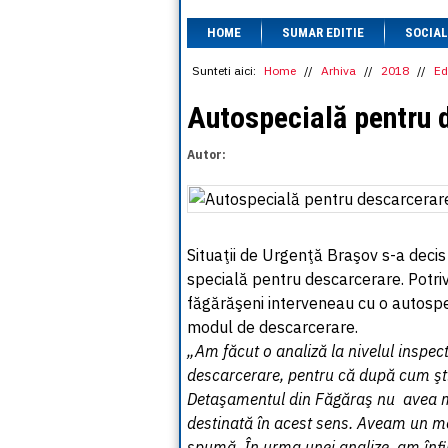
HOME
SUMAR EDITIE
SOCIAL
Sunteti aici:
Home
//
Arhiva
//
2018
//
Ed
Autospecială pentru 
Autor:
Situaţii de Urgenţă Braşov s-a decis
specială pentru descarcerare. Potriv
făgărăşeni interveneau cu o autospe
modul de descarcerare.
„Am făcut o analiză la nivelul inspect
descarcerare, pentru că după cum ştiţ
Detaşamentul din Făgăraş nu avea ma
destinată în acest sens. Aveam un m
spumă. În urma unei analize, am înfii