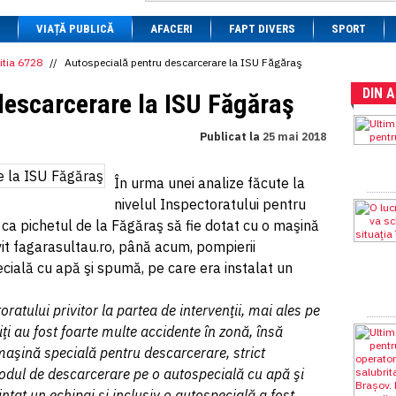
1 BRL
= 0.7714 RON
VIAȚĂ PUBLICĂ
1 CAD
= 3.1559 RON
AFACERI
FAPT DIVERS
SPORT
1 CHF
= 5.2813 RON
1 CNY
= 0.6015 RON
itia 6728
//
Autospecială pentru descarcerare la ISU Făgăraş
1 CZK
= 0.1993 RON
DIN 
1 DKK
= 0.6668 RON
descarcerare la ISU Făgăraş
1 EGP
= 0.0860 RON
1 HUF
= 1.2223 RON
Publicat la
25 mai 2018
1 INR
= 0.0513 RON
1 JPY
= 3.0556 RON
1 KRW
= 0.3047 RON
În urma unei analize făcute la
1 MDL
= 0.2538 RON
nivelul Inspectoratului pentru
1 MXN
= 0.2227 RON
1 NOK
= 0.4191 RON
 ca pichetul de la Făgăraş să fie dotat cu o maşină
1 NZD
= 2.6097 RON
it fagarasultau.ro, până acum, pompierii
1 PLN
= 1.1646 RON
cială cu apă şi spumă, pe care era instalat un
1 RSD
= 0.0425 RON
1 RUB
= 0.0530 RON
1 SEK
= 0.4526 RON
oratului privitor la partea de intervenţii, mai ales pe
1 TRY
= 0.1141 RON
i au fost foarte multe accidente în zonă, însă
1 UAH
= 0.1048 RON
1 XDR
= 5.9383 RON
şină specială pentru descarcerare, strict
1 ZAR
= 0.2318 RON
odul de descarcerare pe o autospecială cu apă şi
nţat un echipaj şi inclusiv o autospecială a fost