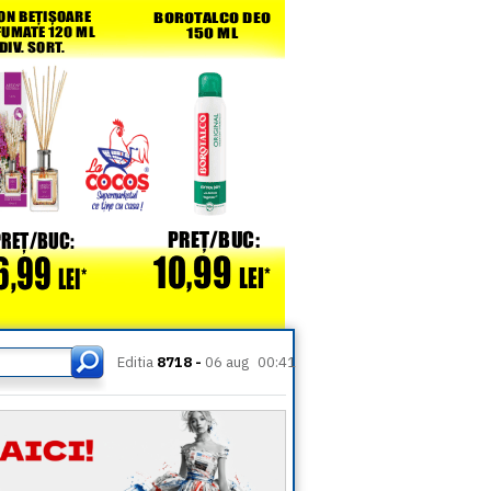
Editia
8718 -
06 aug
00:41