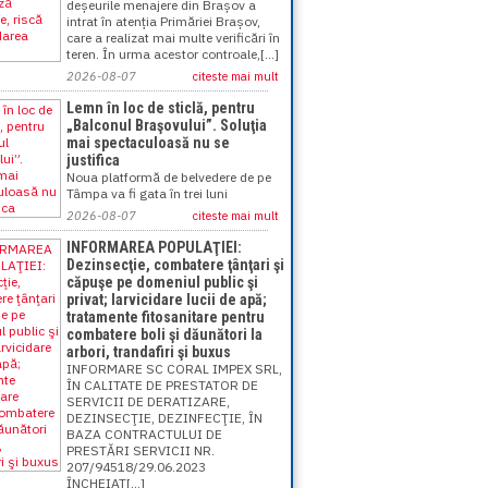
deșeurile menajere din Brașov a
intrat în atenția Primăriei Brașov,
care a realizat mai multe verificări în
teren. În urma acestor controale,[...]
2026-08-07
citeste mai mult
Lemn în loc de sticlă, pentru
„Balconul Braşovului”. Soluţia
mai spectaculoasă nu se
justifica
Noua platformă de belvedere de pe
Tâmpa va fi gata în trei luni
2026-08-07
citeste mai mult
INFORMAREA POPULAŢIEI:
Dezinsecţie, combatere ţânţari şi
căpuşe pe domeniul public şi
privat; larvicidare lucii de apă;
tratamente fitosanitare pentru
combatere boli şi dăunători la
arbori, trandafiri şi buxus
INFORMARE SC CORAL IMPEX SRL,
ÎN CALITATE DE PRESTATOR DE
SERVICII DE DERATIZARE,
DEZINSECŢIE, DEZINFECŢIE, ÎN
BAZA CONTRACTULUI DE
PRESTĂRI SERVICII NR.
207/94518/29.06.2023
ÎNCHEIAT[...]