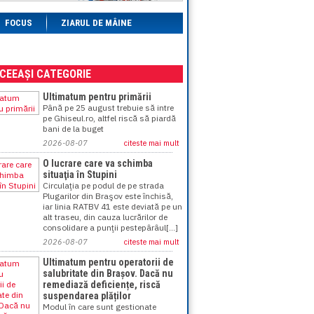
FOCUS
ZIARUL DE MÂINE
ACEEAȘI CATEGORIE
Ultimatum pentru primării
Până pe 25 august trebuie să intre
pe Ghiseul.ro, altfel riscă să piardă
bani de la buget
2026-08-07
citeste mai mult
O lucrare care va schimba
situaţia în Stupini
Circulaţia pe podul de pe strada
Plugarilor din Braşov este închisă,
iar linia RATBV 41 este deviată pe un
alt traseu, din cauza lucrărilor de
consolidare a punţii pestepârâul[...]
2026-08-07
citeste mai mult
Ultimatum pentru operatorii de
salubritate din Brașov. Dacă nu
remediază deficiențe, riscă
suspendarea plăților
Modul în care sunt gestionate