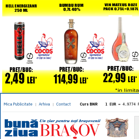
Mica Publicitate
Arhiva
Contact
|
|
Curs BNR
1 EUR
= 4.9774 
1 USD
= 4.3833 
1 GBP
= 5.8304 
1 XAU
= 464.461
1 AED
= 1.1933 
1 AUD
= 2.7957 
1 BGN
= 2.5449 