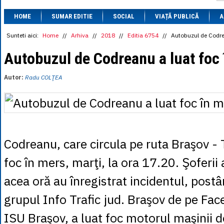
1 BRL
= 0.7714 
HOME
SUMAR EDITIE
SOCIAL
VIAȚĂ PUBLICĂ
1 CAD
= 3.1559 
A
1 CHF
= 5.2813 
1 CNY
= 0.6015 
Sunteti aici:
Home
//
Arhiva
//
2018
//
Editia 6754
//
Autobuzul de Codre
1 CZK
= 0.1993 
1 DKK
= 0.6668 
Autobuzul de Codreanu a luat foc
1 EGP
= 0.0860 
1 HUF
= 1.2223 
Autor:
Radu COLŢEA
1 INR
= 0.0513 
1 JPY
= 3.0556 
1 KRW
= 0.3047 
1 MDL
= 0.2538 
1 MXN
= 0.2227 
1 NOK
= 0.4191 
1 NZD
= 2.6097 
Codreanu, care circula pe ruta Braşov - 
1 PLN
= 1.1646 
1 RSD
= 0.0425 
foc în mers, marţi, la ora 17.20. Şoferii af
1 RUB
= 0.0530 
1 SEK
= 0.4526 
acea oră au înregistrat incidentul, post
1 TRY
= 0.1141 
1 UAH
= 0.1048 
grupul Info Trafic jud. Braşov de pe Fac
1 XDR
= 5.9383 
1 ZAR
= 0.2318 
ISU Braşov, a luat foc motorul maşinii d