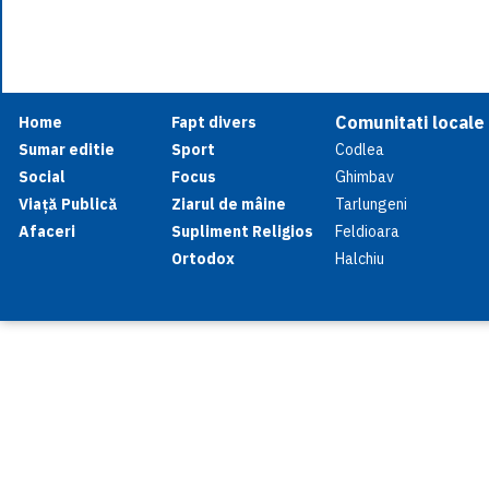
Comunitati locale
Home
Fapt divers
Sumar editie
Sport
Codlea
Social
Focus
Ghimbav
Viață Publică
Ziarul de mâine
Tarlungeni
Afaceri
Supliment Religios
Feldioara
Ortodox
Halchiu