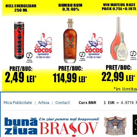
Mica Publicitate
Arhiva
Contact
|
|
Curs BNR
1 EUR
= 4.9774 
1 USD
= 4.3833 
1 GBP
= 5.8304 
1 XAU
= 464.461
1 AED
= 1.1933 
1 AUD
= 2.7957 
1 BGN
= 2.5449 