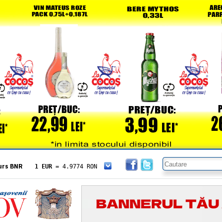
urs BNR
1 EUR
= 4.9774 RON
1 USD
= 4.3833 RON
1 GBP
= 5.8304 RON
1 XAU
= 464.4611 RON
1 AED
= 1.1933 RON
1 AUD
= 2.7957 RON
1 BGN
= 2.5449 RON