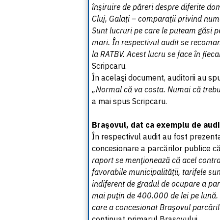
înşiruire de păreri despre diferite d
Cluj, Galaţi – comparaţii privind numă
Sunt lucruri pe care le puteam găsi 
mari. În respectivul audit se recoma
la RATBV. Acest lucru se face în fieca
Scripcaru.
În acelaşi document, auditorii au sp
„Normal că va costa. Numai că trebui
a mai spus Scripcaru.
Braşovul, dat ca exemplu de audi
În respectivul audit au fost prezenta
concesionare a parcărilor publice că
raport se menţionează că acel contrac
favorabile municipalităţii, tarifele s
indiferent de gradul de ocupare a par
mai puţin de 400.000 de lei pe lună. 
care a concesionat Braşovul parcările 
continuat primarul Braşovului.