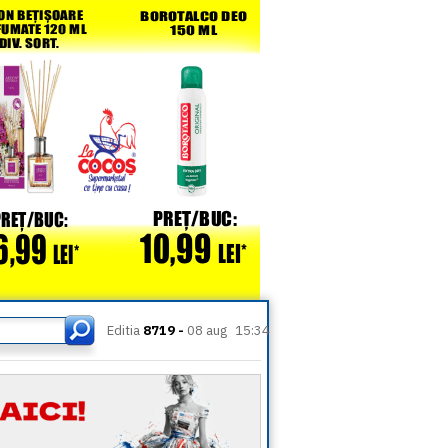
Editia
8719 -
08 aug
15:34