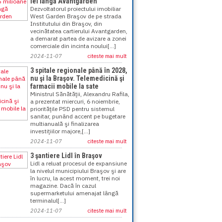
lei lângă Avantgarden
Dezvoltatorul proiectului imobiliar
West Garden Braşov de pe strada
Institutului din Braşov, din
vecinătatea cartierului Avantgarden,
a demarat partea de avizare a zonei
comerciale din incinta noului[...]
2024-11-07
citeste mai mult
3 spitale regionale până în 2028,
nu şi la Braşov. Telemedicină şi
farmacii mobile la sate
Ministrul Sănătăţii, Alexandru Rafila,
a prezentat miercuri, 6 noiembrie,
priorităţile PSD pentru sistemul
sanitar, punând accent pe bugetare
multianuală şi finalizarea
investiţiilor majore,[...]
2024-11-07
citeste mai mult
3 şantiere Lidl în Braşov
Lidl a reluat procesul de expansiune
la nivelul municipiului Braşov şi are
în lucru, la acest moment, trei noi
magazine. Dacă în cazul
supermarketului amenajat lângă
terminalul[...]
2024-11-07
citeste mai mult