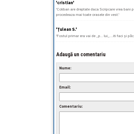
'cristian'
'Coliban are dreptate daca Scripcare vrea bani p
procedeaza mai toate orasele din vest.'
'Țulean S.'
'Fostul primar era vai de ,,p… lui,,….iti faci și păca
Adaugă un comentariu
Nume:
Email:
Comentariu: