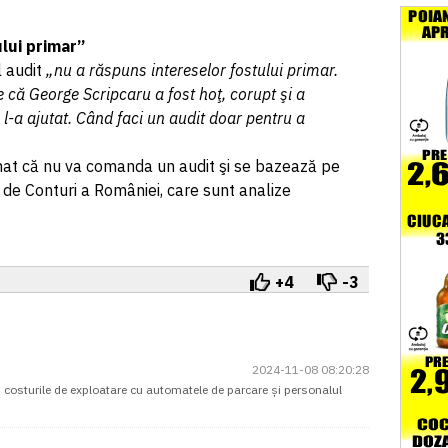
ului primar”
l audit
„nu a răspuns intereselor fostului primar.
e că George Scripcaru a fost hoţ, corupt şi a
 l-a ajutat. Când faci un audit doar pentru a
nat că nu va comanda un audit şi se bazează pe
 de Conturi a României, care sunt analize
+4
-3
2024-11-08 08:20:28
și costurile de exploatare cu automatele de parcare și personalul