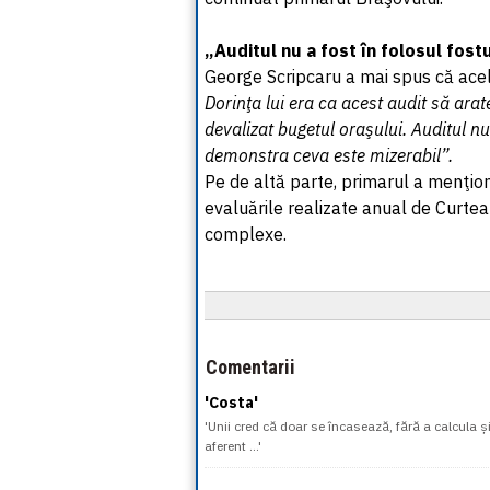
„Auditul nu a fost în folosul fost
George Scripcaru a mai spus că ace
Dorinţa lui era ca acest audit să arat
devalizat bugetul oraşului. Auditul nu
demonstra ceva este mizerabil”.
Pe de altă parte, primarul a menţio
evaluările realizate anual de Curtea
complexe.
Comentarii
'Costa'
'Unii cred că doar se încasează, fără a calcula 
aferent ...'