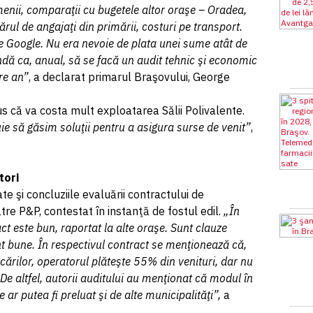
omenii, comparaţii cu bugetele altor oraşe – Oradea,
rul de angajaţi din primării, costuri pe transport.
pe Google. Nu era nevoie de plata unei sume atât de
ndă ca, anual, să se facă un audit tehnic şi economic
re an”
, a declarat primarul Braşovului, George
us că va costa mult exploatarea Sălii Polivalente.
e să găsim soluţii pentru a asigura surse de venit”
,
tori
te şi concluziile evaluării contractului de
tre P&P, contestat în instanţă de fostul edil.
„În
t este bun, raportat la alte oraşe. Sunt clauze
unt bune. În respectivul contract se menţionează că,
cărilor, operatorul plăteşte 55% din venituri, dar nu
De altfel, autorii auditului au menţionat că modul în
ar putea fi preluat şi de alte municipalităţi”,
a