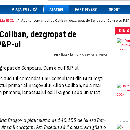
1 BRL
= 0.7714 RON
VIAȚĂ PUBLICĂ
1 CAD
= 3.1559 RON
AFACERI
FAPT DIVERS
SPORT
1 CHF
= 5.2813 RON
1 CNY
= 0.6015 RON
itia 8301
//
Auditul comandat de Coliban, dezgropat de Scripcaru. Cum e cu P&P
1 CZK
= 0.1993 RON
DIN 
1 DKK
= 0.6668 RON
Coliban, dezgropat de
1 EGP
= 0.0860 RON
1 HUF
= 1.2223 RON
P&P-ul
1 INR
= 0.0513 RON
1 JPY
= 3.0556 RON
Publicat la
07 noiembrie 2024
1 KRW
= 0.3047 RON
1 MDL
= 0.2538 RON
1 MXN
= 0.2227 RON
1 NOK
= 0.4191 RON
1 NZD
= 2.6097 RON
ic auditul comandat unui consultant din Bucureşti
1 PLN
= 1.1646 RON
tul primar al Braşovului, Allen Coliban, nu a mai
1 RSD
= 0.0425 RON
 primărie, iar actualul edil l-a găsit sub un strat
1 RUB
= 0.0530 RON
1 SEK
= 0.4526 RON
1 TRY
= 0.1141 RON
1 UAH
= 0.1048 RON
1 XDR
= 5.9383 RON
1 ZAR
= 0.2318 RON
ria Braşov a plătit suma de 148.155 de lei era într-
mult să îl curăţăm. Am început să îl citesc. Am găsit o