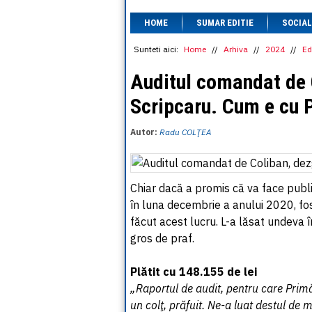
HOME
SUMAR EDITIE
SOCIAL
Sunteti aici:
Home
//
Arhiva
//
2024
//
Ed
Auditul comandat de 
Scripcaru. Cum e cu 
Autor:
Radu COLŢEA
Chiar dacă a promis că va face publ
în luna decembrie a anului 2020, fos
făcut acest lucru. L-a lăsat undeva în
gros de praf.
Plătit cu 148.155 de lei
„Raportul de audit, pentru care Primă
un colţ, prăfuit. Ne-a luat destul de 