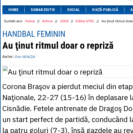
1 BRL
= 0.7714 
HOME
SUMAR EDITIE
SOCIAL
VIAȚĂ PUBLICĂ
1 CAD
= 3.1559 
A
1 CHF
= 5.2813 
1 CNY
= 0.6015 
Sunteti aici:
Home
//
Arhiva
//
2018
//
Editia 6701
//
Au ţinut ritmul doar
1 CZK
= 0.1993 
1 DKK
= 0.6668 
HANDBAL FEMININ
1 EGP
= 0.0860 
1 HUF
= 1.2223 
Au ţinut ritmul doar o repriză
1 INR
= 0.0513 
1 JPY
= 3.0556 
Autor:
Dan NEACȘA
1 KRW
= 0.3047 
1 MDL
= 0.2538 
1 MXN
= 0.2227 
1 NOK
= 0.4191 
1 NZD
= 2.6097 
Corona Braşov a pierdut meciul din etapa
1 PLN
= 1.1646 
1 RSD
= 0.0425 
Naţionale, 22-27 (15-16) în deplasare 
1 RUB
= 0.0530 
1 SEK
= 0.4526 
Cisnădie. Fetele antrenate de Dragoş D
1 TRY
= 0.1141 
1 UAH
= 0.1048 
un start perfect de partidă, conducând
1 XDR
= 5.9383 
1 ZAR
= 0.2318 
la patru goluri (7-3), însă gazdele au re