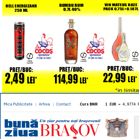
Mica Publicitate
Arhiva
Contact
|
|
Curs BNR
1 EUR
= 4.9774 
1 USD
= 4.3833 
1 GBP
= 5.8304 
1 XAU
= 464.461
1 AED
= 1.1933 
1 AUD
= 2.7957 
1 BGN
= 2.5449 