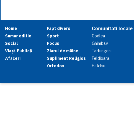
Comunitati locale
Home
Fapt divers
Sumar editie
Sport
Codlea
Social
Focus
Ghimbav
Viață Publică
Ziarul de mâine
Tarlungeni
Afaceri
Supliment Religios
Feldioara
Ortodox
Halchiu